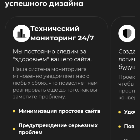
успешного дизайна
Технический
мониторинг 24/7
Мы постоянно следим за
Создае
"здоровьем" вашего сайта.
логиче
будуще
Наша система мониторинга
мгновенно уведомляет нас о
Проекти
любых сбоях, что позволяет нам
чтобы с
реагировать еще до того, как вы
простым
заметите проблему.
конвер
Минимизация простоев сайта
Удобн
Предупреждение серьезных
Повы
проблем