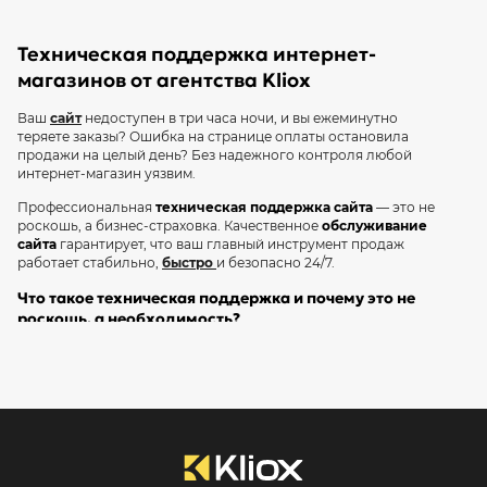
Техническая поддержка интернет-
магазинов от агентства Kliox
Ваш
сайт
недоступен в три часа ночи, и вы ежеминутно
теряете заказы? Ошибка на странице оплаты остановила
продажи на целый день? Без надежного контроля любой
интернет-магазин уязвим.
Профессиональная
техническая поддержка сайта
— это не
роскошь, а бизнес-страховка. Качественное
обслуживание
сайта
гарантирует, что ваш главный инструмент продаж
работает стабильно,
быстро
и безопасно 24/7.
Что такое техническая поддержка и почему это не
роскошь, а необходимость?
Многие считают, что поддержка нужна только тогда, когда
что-то сломалось. На самом деле — это системная и
проактивная работа, направленная на предотвращение
проблем. Она напрямую влияет на
SEO оптимизацию
,
конверсию и прибыль. Игнорирование технического
сопровождения — риск, который может обойтись вашему
бизнесу гораздо дороже, чем сама услуга устранения.