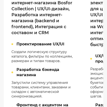
интернет-магазина Bosfor
элект
Collection | UX/UI-дизайн,
для цв
Разработка интернет-
UX/UI-
магазина (backend и
интерн
frontend), Интеграция с
на Wo
составом и CRM
интегр
оптим
Проектирование UX/UI
быстро
Создали логическую структуру
UX/UI
каталога, фильтры по коллекциям,
размерам и типам товаров.
прод
Разработ
Разработка бэкенда
эмоцион
магазина
акцентом
Запустили систему управления
букетов 
товарами, клиентами, заказами и
событий 
складом с автоматической
оформлен
синхронизацией.
шагов.
Фронтенд с акцентом на
Разр