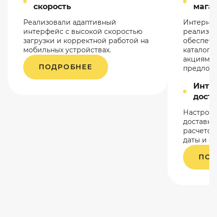
скорость
магаз
Реализовали адаптивный
Интернет
интерфейс с высокой скоростью
реализова
загрузки и корректной работой на
обеспечи
мобильных устройствах.
каталого
акциями 
ПОДРОБНЕЕ
предлож
Инте
дост
Настроен
доставки
расчетом
даты и с
ПОД