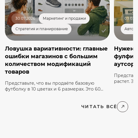
30.07.2026
Маркетинг и продажи
03.03.
Стратегия и планирование
Автома
Ловушка вариативности: главные
Нужен 
ошибки магазинов с большим
фулфил
количеством модификаций
аутсорс
товаров
Представь
растет. З
Представьте, что вы продаёте базовую
потоком, 
футболку в 10 цветах и 6 размерах. Это 60
самостоят
уникальных единиц товара (SKU) только для
каждую по
одной модели. А теперь умножьте это на 100
Менеджеры
наименований в каталоге — вы получаете
ЧИТАТЬ ВСЁ
продаж. Е
6000 модификаций, которыми нужно
взять боль
управлять в реальном времени. Когда
серьезно 
ассортимент растёт, обычная логика
и оправда
«добавить в корзину» перестаёт работать, а
сайт рискует […]