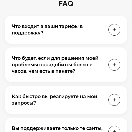
FAQ
Что входит в ваши тарифы в
поддержку?
Мы предлагаем как почасовую оплату, так и
месячные пакеты, включающие
Что будет, если для решения моей
определенное количество часов работы
проблемы понадобится больше
наших специалистов. Пакетные тарифы
часов, чем есть в пакете?
более выгодны для регулярного
сопровождения.
Мы всегда предупреждаем об этом
заранее. Если задача выходит за рамки
Как быстро вы реагируете на мои
пакета, мы оцениваем ее по отдельности и
запросы?
начинаем работу только после вашего
согласования. Никаких неожиданных
Время реакции зафиксировано в договоре
счетов.
и зависит от приоритета задачи. На
Вы поддерживаете только те сайты,
критические инциденты (например, сайт