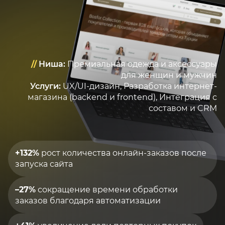
//
Ниша:
Премиальная одежда и аксессуары
для женщин и мужчин
Услуги:
UX/UI-дизайн, Разработка интернет-
магазина (backend и frontend), Интеграция с
составом и CRM
+132%
рост количества онлайн-заказов после
запуска сайта
–27%
сокращение времени обработки
заказов благодаря автоматизации