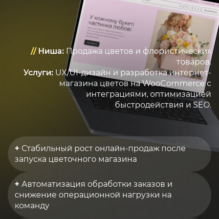
//
Ниша:
Продажа цветов и флористических
товаров.
Услуги:
UX/UI-дизайн и разработка интернет-
магазина цветов на WooCommerce с
интеграциями, оптимизацией
быстродействия и SEO.
+
Стабильный рост онлайн-продаж после
запуска цветочного магазина
+
Автоматизация обработки заказов и
снижение операционной нагрузки на
команду