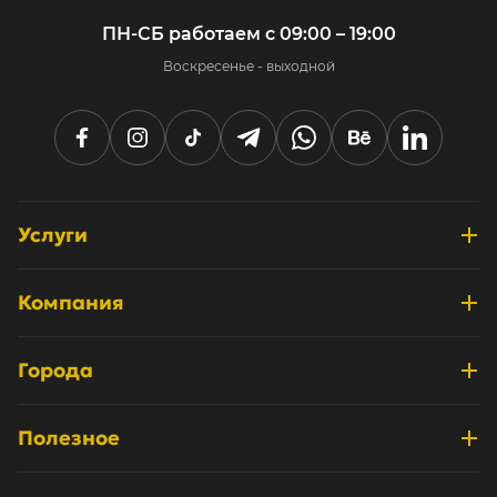
ПН-СБ работаем с 09:00 – 19:00
Воскресенье - выходной
Услуги
Разработка интернет-магазинов
Компания
Дизайн и UX/UI
О нас
Системные интеграции
Города
Отзывы
Продвижение и маркетинг
Киев
Кейсы
Полезное
Техническая поддержка
Одесса
Партнёрам
Блог
Аудит
Львов