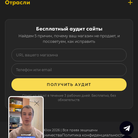
Отрасли
Карьера
Технологии
Все решения
Харьков
Продукты питания
Процесс работы
Тарифы
Днепр
Одежда и обувь
Контакты
Бесплатный аудит сайты
Ответы на распространённые вопросы
Ивано-Франковск
Найдем 5 причин, почему ваш магазин не продает, и
Косметика
Онлайн расчет
посоветуем, как исправить
Все города
URL вашего магазина
Телефон или email
Карта сайта
ПОЛУЧИТЬ АУДИТ
Отчет на email в течение 3 рабочих дней. Бесплатно, без
обязательств.
© Kliox 2026 | Все права защищены
Условия сотрудничества
Политика конфиденциальности