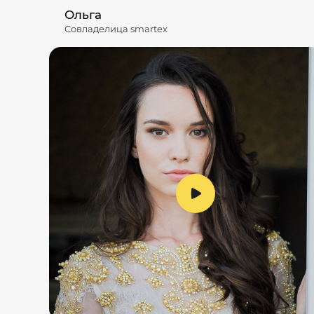
Ольга
Совладелица smartex