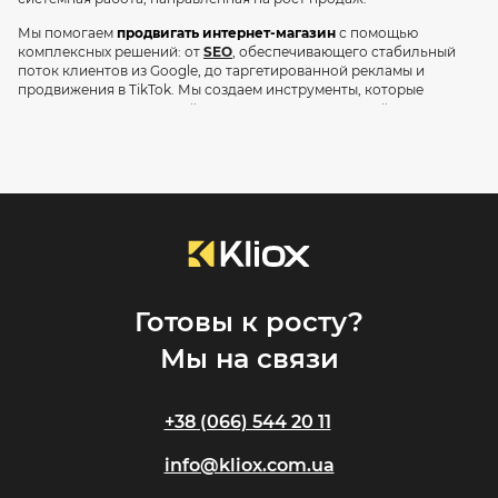
Мы помогаем
продвигать интернет-магазин
с помощью
комплексных решений: от
SEO
, обеспечивающего стабильный
поток клиентов из Google, до таргетированной рекламы и
продвижения в TikTok. Мы создаем инструменты, которые
превращают посетителей в постоянных покупателей и
обеспечивают высокую окупаемость ваших инвестиций.
Почему стандартная реклама не работает для e-
commerce?
Продвижение интернет-магазина кардинально отличается от
рекламы услуг или корпоративного сайта. Здесь
недостаточно просто привлечь трафик — успех зависит от
глубокого понимания специфики онлайн-торговли.
В Kliox мы фокусируемся на трёх ключевых аспектах e-
Готовы к росту?
commerce маркетинга:
Мы на связи
Работа с большим ассортиментом.
Мы умеем эффективно
продвигать не 5–10, а тысячи товарных позиций используя
правильную
структуру интернет-магазина
,
автоматизацию
+38 (066) 544 20 11
в Google Shopping и динамический ремаркетинг.
Фокус на окупаемости инвестиций (ROI).
Мы не гонимся
info@kliox.com.ua
за «лайками» или «охватами». Каждая наша кампания
направлена на главный показатель — вашу прибыль.