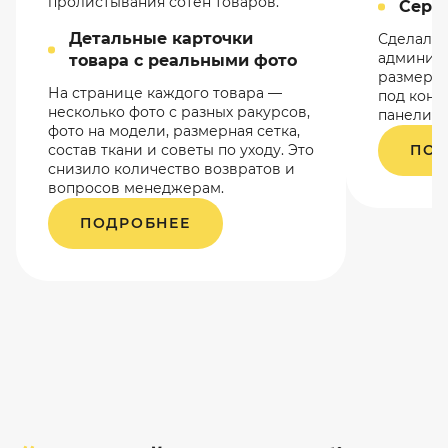
пролистывания сотен товаров.
Серве
Детальные карточки
Сделали 
админист
товара с реальными фото
размеры,
На странице каждого товара —
под конт
несколько фото с разных ракурсов,
панели.
фото на модели, размерная сетка,
состав ткани и советы по уходу. Это
ПОД
снизило количество возвратов и
вопросов менеджерам.
ПОДРОБНЕЕ