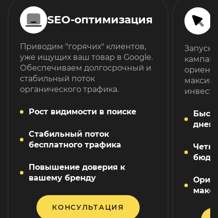
SEO-оптимизация
Приводим "горячих" клиентов,
Запуск
уже ищущих ваш товар в Google.
кампани
Обеспечиваем долгосрочный и
ориент
стабильный поток
максим
органического трафика.
инвести
Рост видимости в поиске
Быст
дней
Стабильный поток
бесплатного трафика
Четки
бюдж
Повышение доверия к
вашему бренду
Ориен
макс
КОНСУЛЬТАЦИЯ