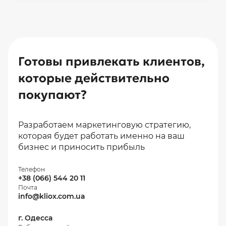
Мы гарантируем прозрачность процесса и
отчетности. Вы всегда будете видеть, на
что тратится ваш бюджет, и мы вместе
будем работать над повышением
окупаемости инвестиций.
Готовы привлекать клиентов,
которые действительно
покупают?
Разработаем маркетинговую стратегию,
которая будет работать именно на ваш
бизнес и приносить прибыль
Телефон
+38 (066) 544 20 11
Почта
info@kliox.com.ua
г. Одесса