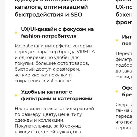
каталога, оптимизацией
UX-лог
быстродействия и SEO
бэкенда
фронте
UX/UI-дизайн с фокусом на
fashion-потребителя
Инте
пове
Разработали интерфейс, который
передаёт характер бренда VIRELLA
Перестро
и одновременно удобен для
фильтры 
покупки: большие фото товаров,
подборки
быстрый доступ к размерам,
до заказ
чёткие кнопки покупки и
очевидно
сохранения в избранное.
Офор
Удобный каталог с
брен
фильтрами и категориями
Сдержанн
Настроили каталог с фильтрацией
гамма и 
по размеру, цвету, цене, типу
передали
одежды и коллекции.
что покуп
Покупательница за 10 секунд
первого 
находит то, что ей нужно, без