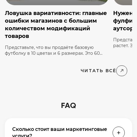
Ловушка вариативности: главные
Нужен 
ошибки магазинов с большим
фулфил
количеством модификаций
аутсорс
товаров
Представь
растет. З
Представьте, что вы продаёте базовую
потоком, 
футболку в 10 цветах и 6 размерах. Это 60
самостоят
уникальных единиц товара (SKU) только для
каждую по
одной модели. А теперь умножьте это на 100
Менеджеры
наименований в каталоге — вы получаете
ЧИТАТЬ ВСЁ
продаж. Е
6000 модификаций, которыми нужно
взять боль
управлять в реальном времени. Когда
серьезно 
ассортимент растёт, обычная логика
и оправда
«добавить в корзину» перестаёт работать, а
сайт рискует […]
FAQ
Сколько стоит ваши маркетинговые
услуги?