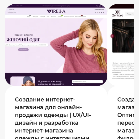
Создание интернет-
Создан
магазина для онлайн-
магази
продажи одежды | UX/UI-
Оптими
дизайн и разработка
пересо
интернет-магазина
магази
одежды с интеграциями
филосо