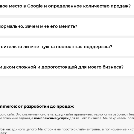
ьность вашего бизнеса. Мы создаем индивидуальную структуру 
вое место в Google и определенное количество продаж?
дает значительно более высокую конверсию и продажи.
гарантий по маркетингу. Мы гарантируем другое: прозрачную стр
ормально. Зачем мне его менять?
обы ваши инвестиции в рекламу и SEO были прибыльными.
оте", а об удобстве и конверсии. Часто даже небольшие изменения
твительно ли мне нужна постоянная поддержка?
рие клиентов.
аховка для вашего бизнеса. Она гарантирует, что ваш сайт будет 
лишком сложной и дорогостоящей для моего бизнеса?
новлен, что критически важно для стабильных продаж.
бностей и предлагаем оптимальное решение. Правильно настрое
во ошибок при обработке заказов.
mmerce: от разработки до продаж
то сайт. Это слаженная система, где дизайн привлекает, технологии работают бе
е точечные задачи, а
комплексные услуги
для вашего бизнеса. Мы закрываем пол
тов
как единого целого. Мы строим не просто онлайн-витрины, а полноценные ин
одаж.