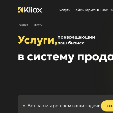
Услуги
Кейсы
Тарифы
О нас
Б
Главная
Услуги
Услуги,
превращающий
ваш бизнес
в систему прод
Вот как мы решаем ваши задачи
УВ