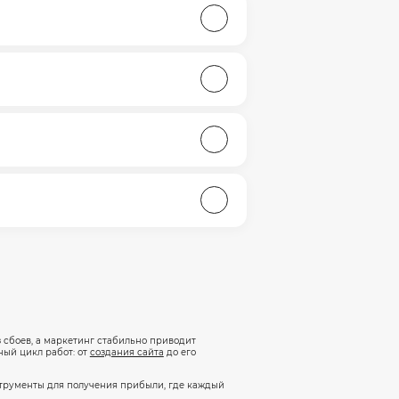
и дизайн, ориентированные на вашу
атегию, системную работу над
 в структуре и логике сайта могут
всегда доступен для покупателей,
нная интеграция быстро окупается,
з сбоев, а маркетинг стабильно приводит
ный цикл работ: от
создания сайта
до его
струменты для получения прибыли, где каждый