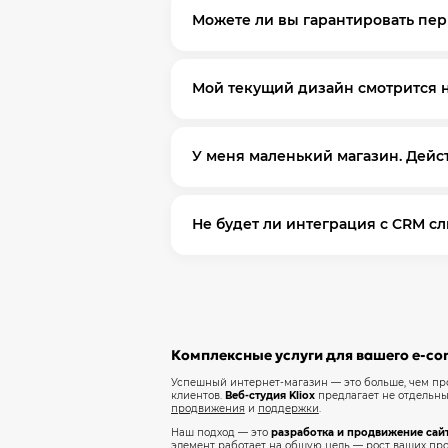
Готовый шаблон не учитывает уникал
Можете ли вы гарантировать пер
аудиторию и цели, что в результате 
Ни один профессионал не даст 100% 
Мой текущий дизайн смотрится н
вашим проектом и фокус на ROI, чт
Современный дизайн – это не о "крас
У меня маленький магазин. Дейс
увеличить количество заказов и дове
Техническая поддержка – это как стр
Не будет ли интеграция с CRM с
защищен от сбоев и своевременно об
Мы начинаем с анализа ваших потре
экономя время и уменьшая количест
Комплексные услуги для вашего e-co
Успешный интернет-магазин — это больше, чем прос
клиентов.
Веб-студия Kliox
предлагает не отдельны
продвижения
и
поддержки
.
Наш подход — это
разработка и продвижение сай
элемент работает на общую цель — рост ваших пр