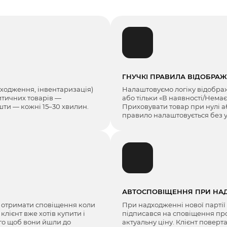
ГНУЧКІ ПРАВИЛА ВІДОБРА
дходження, інвентаризація)
Налаштовуємо логіку відображ
итичних товарів —
або тільки «В наявності/Нема
шти — кожні 15–30 хвилин.
Приховувати товар при нулі а
правило налаштовується без у
АВТОСПОВІЩЕННЯ ПРИ НА
б отримати сповіщення коли
При надходженні нової партії
 клієнт вже хотів купити і
підписався на сповіщення про 
ого щоб вони йшли до
актуальну ціну. Клієнт поверт