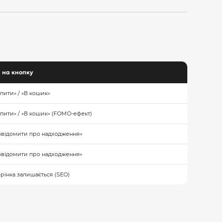
я на кнопку
пити» / «В кошик»
пити» / «В кошик» (FOMO-ефект)
овідомити про надходження»
овідомити про надходження»
рінка залишається (SEO)