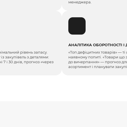
менеджера.
АНАЛІТИКА ОБОРОТНОСТІ І
німальний рівень запасу.
«Топ дефіцитних товарів» — т
з закупівель з деталями:
наявному попиті. «Товари що 
 7 і 30 днів, прогноз «через
до вичерпання» — прогноз для 
асортимент і планувати закупі