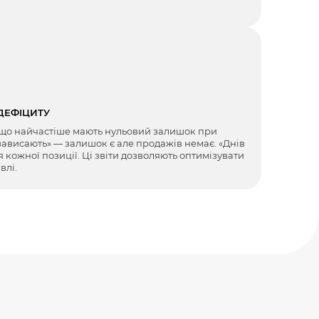
 ДЕФІЦИТУ
і що найчастіше мають нульовий залишок при
зависають» — залишок є але продажів немає. «Днів
кожної позиції. Ці звіти дозволяють оптимізувати
влі.