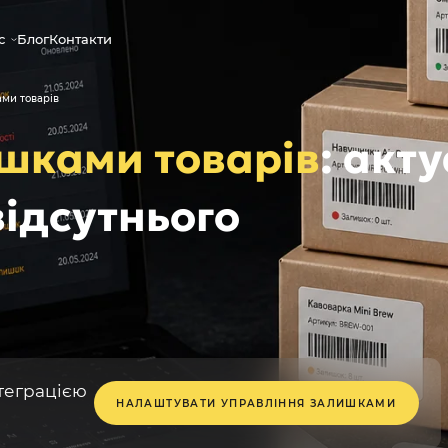
с
Блог
Контакти
ми товарів
шками товарів
: акт
відсутнього
нтеграцією
НАЛАШТУВАТИ УПРАВЛІННЯ ЗАЛИШКАМИ