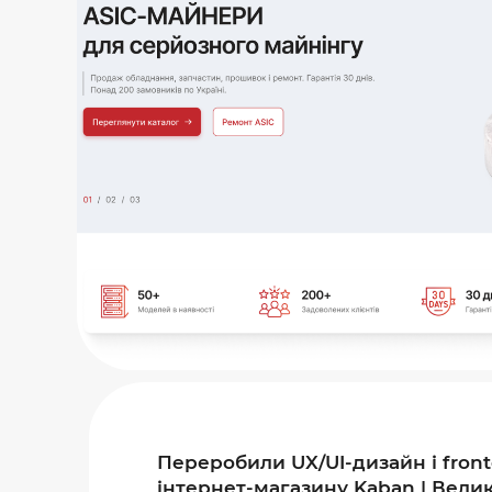
Переробили UX/UI-дизайн і fron
інтернет-магазину Kaban | Велик