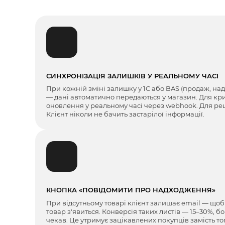
СИНХРОНІЗАЦІЯ ЗАЛИШКІВ У РЕАЛЬНОМУ ЧАСІ
При кожній зміні залишку у 1С або BAS (продаж, на
— дані автоматично передаються у магазин. Для кр
оновлення у реальному часі через webhook. Для ре
Клієнт ніколи не бачить застарілої інформації.
КНОПКА «ПОВІДОМИТИ ПРО НАДХОДЖЕННЯ»
При відсутньому товарі клієнт залишає email — що
товар з'явиться. Конверсія таких листів — 15–30%, бо
чекав. Це утримує зацікавлених покупців замість т