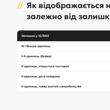
Як відображається н
залежно від залишк
Залишок у 1С/BAS
10 і більше одиниць
1–9 одиниць (буфер)
0 одиниць, очікується поставка
0 одиниць, дата невідома
0 одиниць, товар знятий з виробництва