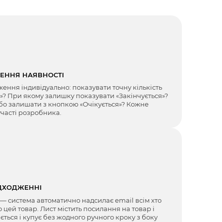
ЖЕННЯ НАЯВНОСТІ
ення індивідуально: показувати точну кількість
є»? При якому залишку показувати «Закінчується»?
бо залишати з кнопкою «Очікується»? Кожне
часті розробника.
ДХОДЖЕННІ
 — система автоматично надсилає email всім хто
цей товар. Лист містить посилання на товар і
ається і купує без жодного ручного кроку з боку