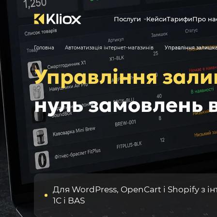
Послуги
Кейси
Тарифи
Про на
Головна
Автоматизація інтернет-магазинів
Управління залишка
Управління зали
нуль замовлень 
Для WordPress, OpenCart і Shopify з і
1С і BAS