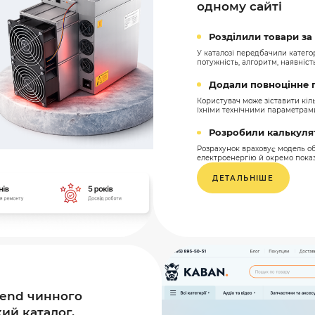
одному сайті
Розділили товари з
У каталозі передбачили категор
потужність, алгоритм, наявність
Додали повноцінне 
Користувач може зіставити кіл
їхніми технічними параметрам
Розробили калькуля
Розрахунок враховує модель об
електроенергію й окремо показу
ДЕТАЛЬНІШЕ
tend чинного
ий каталог,