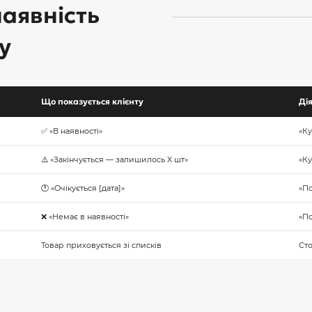
аявність
у
Що показується клієнту
Ді
✅ «В наявності»
«Ку
⚠️ «Закінчується — залишилось X шт»
«Ку
🕐 «Очікується [дата]»
«П
❌ «Немає в наявності»
«П
Товар приховується зі списків
Сто