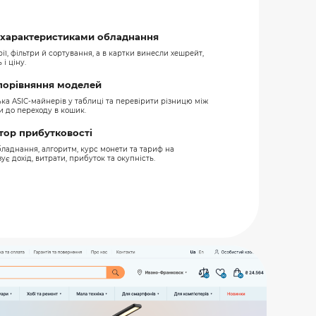
а характеристиками обладнання
ії, фільтри й сортування, а в картки винесли хешрейт,
 і ціну.
порівняння моделей
ька ASIC-майнерів у таблиці та перевірити різницю між
и до переходу в кошик.
тор прибутковості
ладнання, алгоритм, курс монети та тариф на
є дохід, витрати, прибуток та окупність.