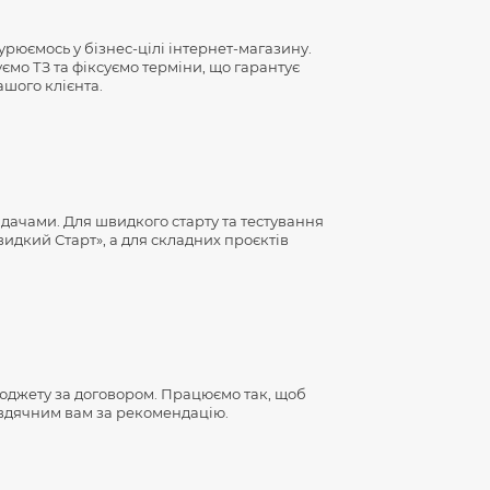
урюємось у бізнес-цілі інтернет-магазину.
мо ТЗ та фіксуємо терміни, що гарантує
ашого клієнта.
ачами. Для швидкого старту та тестування
идкий Старт», а для складних проєктів
юджету за договором. Працюємо так, щоб
 вдячним вам за рекомендацію.