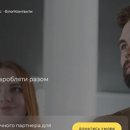
с
Блог
Контакти
заробляти разом
ічного партнера для
ДІЗНАТИСЬ УМОВИ