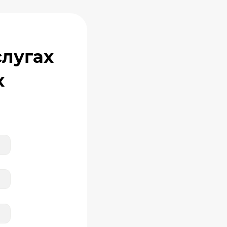
лугах
x