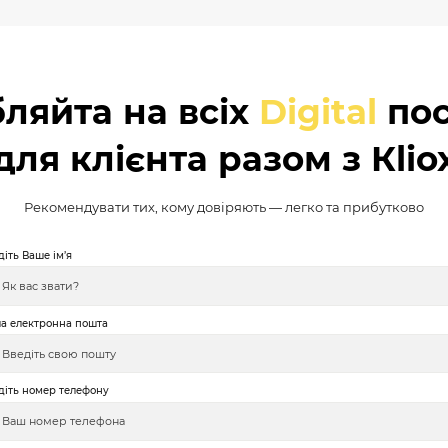
ляйта на всіх
Digital
пос
для клієнта разом з Кlio
Рекомендувати тих, кому довіряють — легко та прибутково
діть Ваше ім’я
а електронна пошта
діть номер телефону