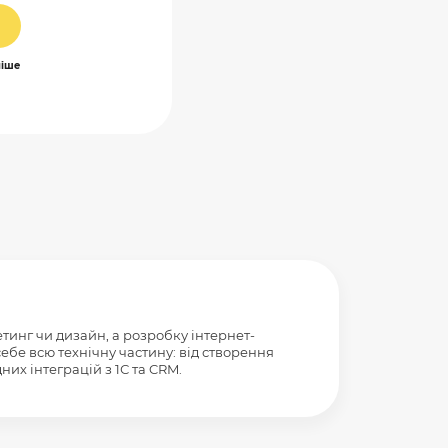
ніше
тинг чи дизайн, а розробку інтернет-
ебе всю технічну частину: від створення
них інтеграцій з 1С та CRM.