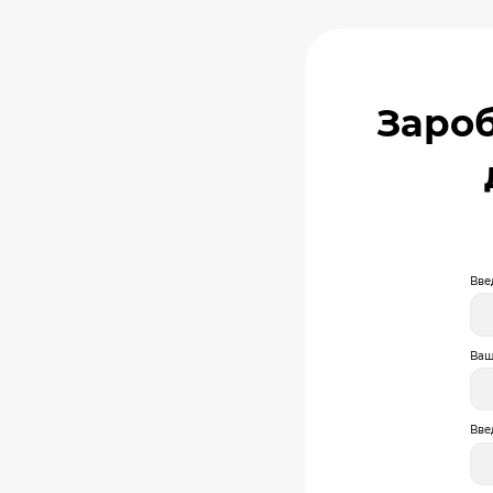
Зароб
Вве
Ваш
Вве