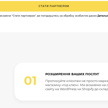
СТАТИ ПАРТНЕРОМ
искаючи “Стати партнером”, ви погоджуєтесь на обробку особистих даних
Деталь
РОЗШИРЕННЯ ВАШИХ ПОСЛУГ
01
Пропонуйте клієнтам не просто марке
магазину «під ключ». Ми візьмемо на с
сайту на WordPress чи Shopify до склад