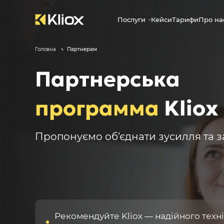
Послуги
Кейси
Тарифи
Про на
Головна
Партнерам
Партнерська
программа
Kliox
Пропонуємо об’єднати зусилля та 
Рекомендуйте Kliox — надійного техн