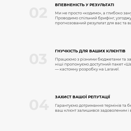
ВПЕВНЕНІСТЬ У РЕЗУЛЬТАТІ
02
Ми не просто «кодимо», а глибоко зан
Проводимо спільний брифінг, узгоджує
прогнозований результат для вас та в
ГНУЧКІСТЬ ДЛЯ ВАШИХ КЛІЄНТІВ
03
Працюємо з різними бюджетами та зад
ніші пропонуємо доступний пакет «Шв
— кастомну розробку на Laravel.
ЗАХИСТ ВАШОЇ РЕПУТАЦІЇ
04
Гарантуємо дотримання термінів та б
ваш клієнт залишився задоволеним і