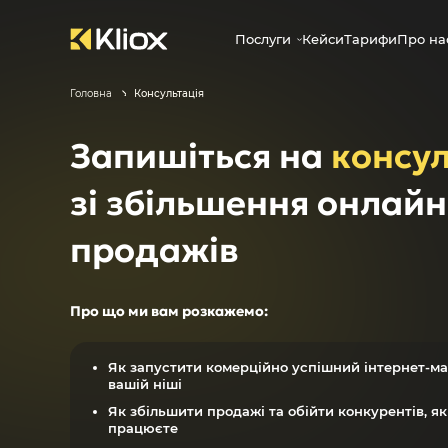
Послуги
Кейси
Тарифи
Про на
Головна
Консультація
Запишіться на
консу
зі збільшення онлайн
продажів
Про що ми вам розкажемо:
Як запустити комерційно успішний інтернет-ма
вашій ніші
Як збільшити продажі та обійти конкурентів, я
працюєте