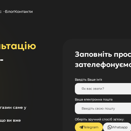
с
Блог
Контакти
льтацію
Заповніть прос
-
зателефонуєм
Введіть Ваше ім’я
Ваша електронна пошта
газин саме у
Оберіть зручний спосіб зв’язку:
кщо ви вже
Telegram
Whatsapp