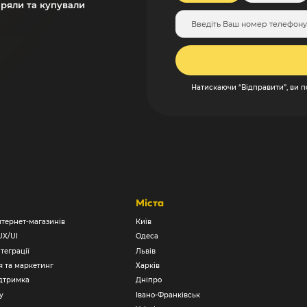
іряли та купували
Натискаючи “Відправити”, ви 
Міста
нтернет-магазинів
Київ
UX/UI
Одеса
теграції
Львів
 та маркетинг
Харків
ідтримка
Дніпро
у
Івано-Франківськ