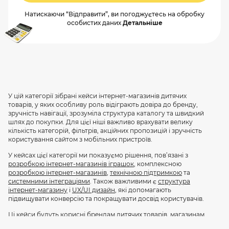
Натискаючи “Відправити”, ви погоджуєтесь на обробку
особистих даних
Детальніше
У цій категорії зібрані кейси інтернет-магазинів дитячих
товарів, у яких особливу роль відіграють довіра до бренду,
зручність навігації, зрозуміла структура каталогу та швидкий
шлях до покупки. Для цієї ніші важливо врахувати велику
кількість категорій, фільтрів, акційних пропозицій і зручність
користування сайтом з мобільних пристроїв.
У кейсах цієї категорії ми показуємо рішення, пов’язані з
розробкою інтернет-магазинів іграшок
, комплексною
розробкою інтернет-магазинів
,
технічною підтримкою
та
системними інтеграціями
. Також важливими є
структура
інтернет-магазину
і
UX/UI дизайн
, які допомагають
підвищувати конверсію та покращувати досвід користувачів.
Ці кейси будуть корисні брендам дитячих товарів, магазинам
іграшок і мультикатегорійним проектам, які хочуть створити