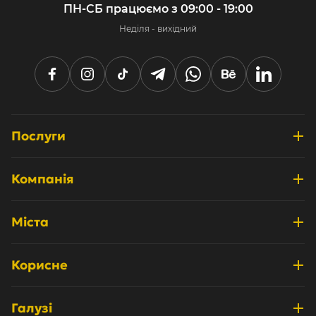
ПН-СБ працюємо з 09:00 - 19:00
Неділя - вихідний
Послуги
Розробка інтернет-магазинів
Компанія
Дизайн та UX/UI
Про нас
Системні інтеграції
Міста
Відгуки
Просування та маркетинг
Київ
Кейси
Корисне
Технічна підтримка
Одеса
Партнерам
Блог
Аудит сайту
Львів
Галузі
Кар'єра