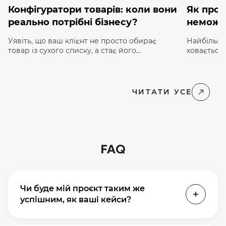
Конфігуратори товарів: коли вони
Як прод
реально потрібні бізнесу?
неможл
Уявіть, що ваш клієнт не просто обирає
Найбільши
товар із сухого списку, а стає його
ховається 
«співавтором». Психологи називають це
системах, 
«ефектом IKEA»: ми значно більше цінуємо
у звичайн
речі, до створення яких доклали власних
органи чут
зусиль. В e-commerce 2026 року цей
торкаєтьс
ЧИТАТИ УСЕ
принцип трансформувався у потужний
закриття 
інструмент — товарний конфігуратор. Для
між покуп
багатьох власників бізнесу конфігуратор досі
екран, як
здається дорогою «іграшкою» для сайту. […]
на набір п
FAQ
Чи буде мій проєкт таким же
успішним, як ваші кейси?