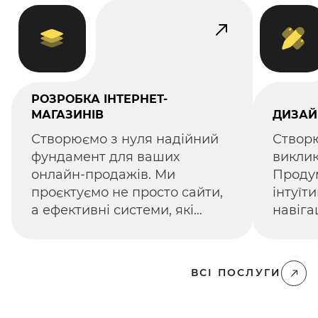
РОЗРОБКА ІНТЕРНЕТ-
МАГАЗИНІВ
ДИЗАЙН
Створюємо з нуля надійний
Створ
фундамент для ваших
виклик
онлайн-продажів. Ми
Продум
проєктуємо не просто сайти,
інтуїт
а ефективні системи, які
навіга
враховують цілі вашого
вашим 
бізнесу.
знаход
та зді
ВСІ ПОСЛУГИ