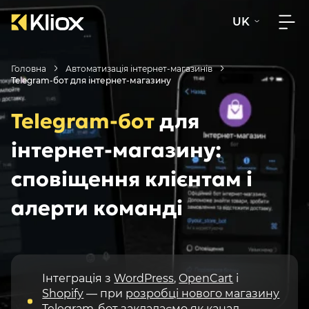
UK
Головна
Автоматизація інтернет-магазинів
Telegram-бот для інтернет-магазину
Telegram-бот
для
інтернет-магазину:
сповіщення клієнтам і
алерти команді
Інтеграція з
WordPress
,
OpenCart
і
Shopify
— при
розробці нового магазину
Telegram-бот закладаємо як канал