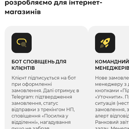
розробляємо для інтернет-
магазинів
БОТ СПОВІЩЕНЬ ДЛЯ
КОМАНДНИЙ 
КЛІЄНТІВ
МЕНЕДЖЕРІВ
Клієнт підписується на бот
Нове замовле
при оформленні
менеджеру з 
замовлення. Далі отримує в
кнопками «Пі
Telegram: підтвердження
«Уточнити». 
замовлення, статус
ситуація (нес
відправки з трекінгом НП,
замовлення, з
сповіщення «Посилка у
алерт відпові
відділенні», нагадування
Ранковий звіт
якщо не забрав.
задач. Менед