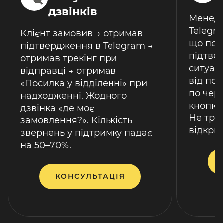
дзвінків
Менедж
Telegr
Клієнт замовив → отримав
що пот
підтвердження в Telegram →
підтве
отримав трекінг при
ситуаці
відправці → отримав
від пос
«Посилка у відділенні» при
по черз
надходженні. Жодного
кнопко
дзвінка «де моє
Не тре
замовлення?». Кількість
відкри
звернень у підтримку падає
на 50–70%.
КОНСУЛЬТАЦІЯ