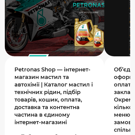
Petronas Shop — інтернет-
Об’єдн
магазин мастил та
оформл
автохімії | Каталог мастил і
оплату
технічних рідин, підбір
закладі
товарів, кошик, оплата,
Окреме
доставка та контентна
кілько
частина в єдиному
меню, 
інтернет-магазині
замовл
спільн