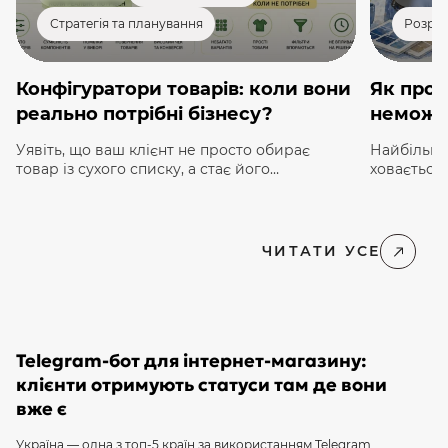
Стратегія та планування
Розроб
Конфігуратори товарів: коли вони
Як прод
реально потрібні бізнесу?
неможл
Уявіть, що ваш клієнт не просто обирає
Найбільши
товар із сухого списку, а стає його
ховається 
«співавтором». Психологи називають це
системах, 
«ефектом IKEA»: ми значно більше цінуємо
у звичайн
речі, до створення яких доклали власних
органи чут
зусиль. В e-commerce 2026 року цей
торкаєтьс
ЧИТАТИ УСЕ
принцип трансформувався у потужний
закриття 
інструмент — товарний конфігуратор. Для
між покуп
багатьох власників бізнесу конфігуратор досі
екран, як
здається дорогою «іграшкою» для сайту. […]
на набір п
Telegram-бот для інтернет-магазину:
клієнти отримують статуси там де вони
вже є
Україна — одна з топ-5 країн за використанням Telegram.