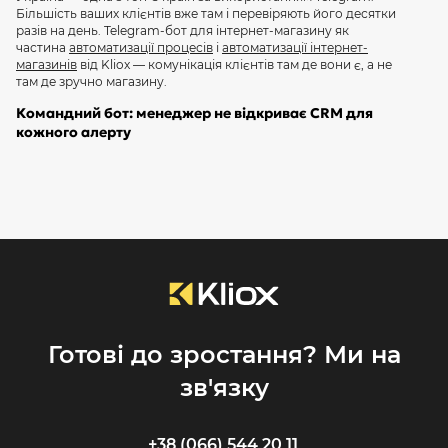
Більшість ваших клієнтів вже там і перевіряють його десятки
разів на день. Telegram-бот для інтернет-магазину як
частина
автоматизації процесів
і
автоматизації інтернет-
магазинів
від Kliox — комунікація клієнтів там де вони є, а не
там де зручно магазину.
Командний бот: менеджер не відкриває CRM для
кожного алерту
Менеджер що постійно тримає відкриту вкладку CRM і
перевіряє нові замовлення — не продуктивний. Командний
Telegram-бот виштовхує алерти: нове замовлення потребує
підтвердження → сповіщення в Telegram з кнопками. Менеджер
підтверджує одним натисканням прямо у Telegram — без
відкриття CRM. Для
WordPress
і
OpenCart
— інтегруємо через
webhook-події. При
розробці нового магазину
— Telegram
закладаємо як стандартний канал. Розрахуйте вартість
у
онлайн-калькуляторі
або
отримайте консультацію
.
Готові до зростання? Ми на
зв'язку
+38 (066) 544 20 11