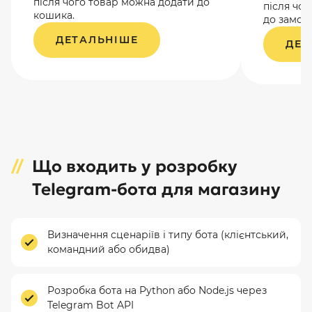
після чого товар можна додати до
після чо
кошика.
до замов
ДЕТАЛЬНІШЕ
ДЕТ
Що входить у розробку
Telegram-бота для магазину
Визначення сценаріїв і типу бота (клієнтський,
командний або обидва)
Розробка бота на Python або Node.js через
Telegram Bot API