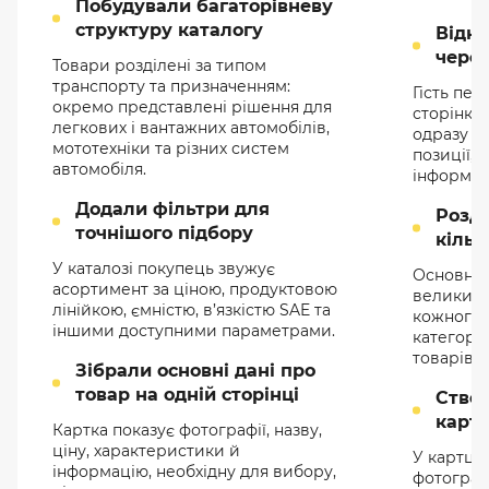
Побудували багаторівневу
структуру каталогу
Відк
чере
Товари розділені за типом
транспорту та призначенням:
Гість пе
окремо представлені рішення для
сторінки 
легкових і вантажних автомобілів,
одразу ба
мототехніки та різних систем
позиції, 
автомобіля.
інформац
Додали фільтри для
Розд
точнішого підбору
кільк
У каталозі покупець звужує
Основне 
асортимент за ціною, продуктовою
великих 
лінійкою, ємністю, в’язкістю SAE та
кожного 
іншими доступними параметрами.
категорії
товарів.
Зібрали основні дані про
товар на одній сторінці
Ство
картк
Картка показує фотографії, назву,
ціну, характеристики й
У картці 
інформацію, необхідну для вибору,
фотографі