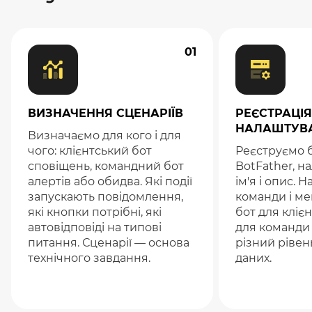
01
ВИЗНАЧЕННЯ СЦЕНАРІЇВ
РЕЄСТРАЦІЯ
НАЛАШТУВ
Визначаємо для кого і для
чого: клієнтський бот
Реєструємо 
сповіщень, командний бот
BotFather, 
алертів або обидва. Які події
ім'я і опис.
запускають повідомлення,
команди і м
які кнопки потрібні, які
бот для клієн
автовідповіді на типові
для команди 
питання. Сценарії — основа
різний рівен
технічного завдання.
даних.