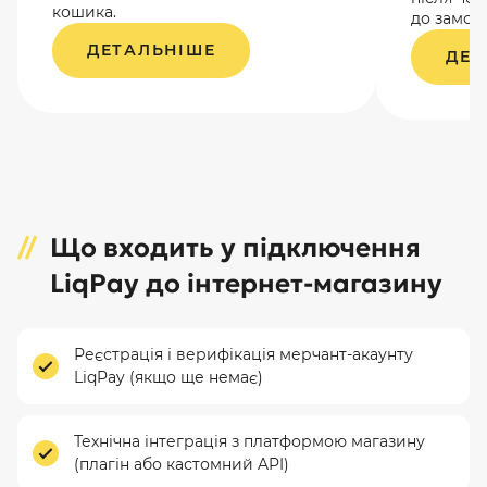
кошика.
до замов
ДЕТАЛЬНІШЕ
ДЕТ
Що входить у підключення
LiqPay до інтернет-магазину
Реєстрація і верифікація мерчант-акаунту
LiqPay (якщо ще немає)
Технічна інтеграція з платформою магазину
(плагін або кастомний API)