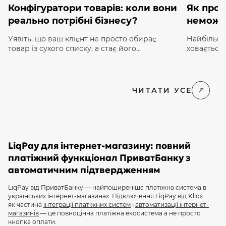
Конфігуратори товарів: коли вони
Як прод
реально потрібні бізнесу?
неможл
Уявіть, що ваш клієнт не просто обирає
Найбільши
товар із сухого списку, а стає його
ховається 
«співавтором». Психологи називають це
системах, 
«ефектом IKEA»: ми значно більше цінуємо
у звичайн
речі, до створення яких доклали власних
органи чут
зусиль. В e-commerce 2026 року цей
торкаєтьс
ЧИТАТИ УСЕ
принцип трансформувався у потужний
закриття 
інструмент — товарний конфігуратор. Для
між покуп
багатьох власників бізнесу конфігуратор досі
екран, як
здається дорогою «іграшкою» для сайту. […]
на набір п
LiqPay для інтернет-магазину: повний
платіжний функціонал ПриватБанку з
автоматичним підтвердженням
LiqPay від ПриватБанку — найпоширеніша платіжна система в
українських інтернет-магазинах. Підключення LiqPay від Kliox
як частина
інтеграції платіжних систем
і
автоматизації інтернет-
магазинів
— це повноцінна платіжна екосистема а не просто
кнопка оплати.