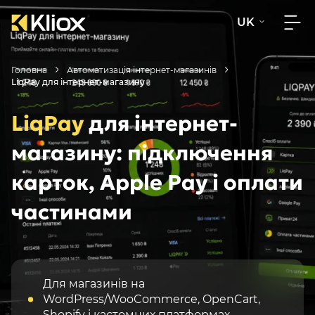
UK
Головна
Автоматизація інтернет-магазинів
LiqPay для інтернет-магазину
LiqPay
для інтернет-
магазину: підключення
карток, Apple Pay і оплати
частинами
Для магазинів на
WordPress/WooCommerce, OpenCart,
Shopify і кастомних платформах