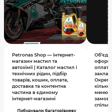
Petronas Shop — інтернет-
Об’єдн
магазин мастил та
оформл
автохімії | Каталог мастил і
оплату
технічних рідин, підбір
закладі
товарів, кошик, оплата,
Окреме
доставка та контентна
кілько
частина в єдиному
меню, 
інтернет-магазині
замовл
спільн
Побудували багаторівневу