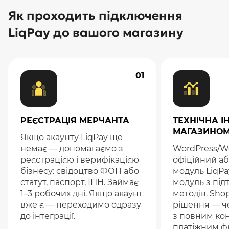
Як проходить підключення
LiqPay до вашого магазину
01
РЕЄСТРАЦІЯ МЕРЧАНТА
ТЕХНІЧНА І
МАГАЗИНО
Якщо акаунту LiqPay ще
немає — допомагаємо з
WordPress/
реєстрацією і верифікацією
офіційний а
бізнесу: свідоцтво ФОП або
модуль LiqPa
статут, паспорт, ІПН. Займає
модуль з під
1–3 робочих дні. Якщо акаунт
методів. Shop
вже є — переходимо одразу
рішення — че
до інтеграції.
з повним ко
платіжним ф