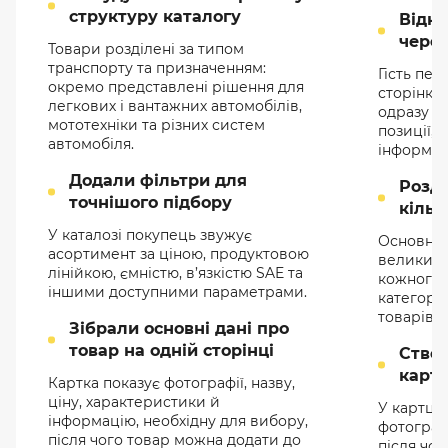
структуру каталогу
Відк
чере
Товари розділені за типом
транспорту та призначенням:
Гість пе
окремо представлені рішення для
сторінки 
легкових і вантажних автомобілів,
одразу ба
мототехніки та різних систем
позиції, 
автомобіля.
інформац
Додали фільтри для
Розд
точнішого підбору
кільк
У каталозі покупець звужує
Основне 
асортимент за ціною, продуктовою
великих 
лінійкою, ємністю, в’язкістю SAE та
кожного 
іншими доступними параметрами.
категорії
товарів.
Зібрали основні дані про
товар на одній сторінці
Ство
картк
Картка показує фотографії, назву,
ціну, характеристики й
У картці 
інформацію, необхідну для вибору,
фотографі
після чого товар можна додати до
після чо