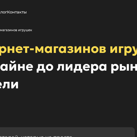
лог
Контакты
-магазинов игрушек
рнет-магазинов игр
айне до лидера рын
ели