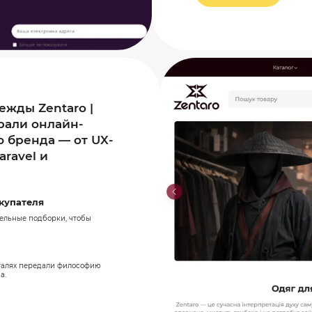
ежды Zentaro |
рали онлайн-
 бренда — от UX-
aravel и
купателя
дельные подборки, чтобы
еталях передали философию
а.