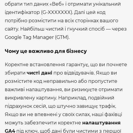
обрати тип даних «Веб» і отримати унікальний
ідентифікатор (G-XXXXXXX). Далі цей код
потрібно розмістити на всіх сторінках вашого
сайту. Найбільш чистий і гнучкий спосіб — через
Google Tag Manager (GTM).
Чому це важливо для бізнесу
Коректне встановлення гарантує, що ви почнете
збирати
чисті дані
про відвідувачів. Якщо ви
розмістите код неправильно або пропустите
важливі налаштування, ви ризикуєте отримати
викривлену картину.
Наприклад, подвійний
підрахунок сесій, що штучно завищує трафік.
Якщо ви не впевнені у своїх силах, наші фахівці
можуть забезпечити коректне
налаштування
GA4
під ключ, щоб дані були чистими з першої