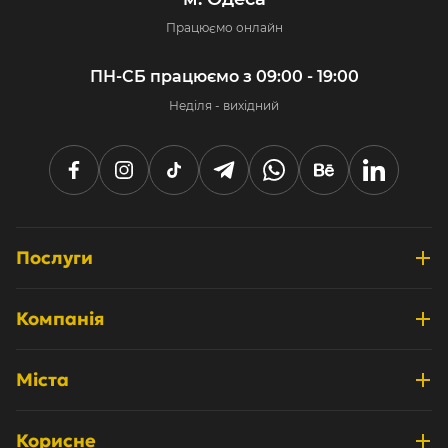
Працюємо онлайн
ПН-СБ працюємо з 09:00 - 19:00
Неділя - вихідний
Послуги
Розробка інтернет-магазинів
Компанія
Дизайн та UX/UI
Про нас
Системні інтеграції
Міста
Відгуки
Просування та маркетинг
Київ
Кейси
Корисне
Технічна підтримка