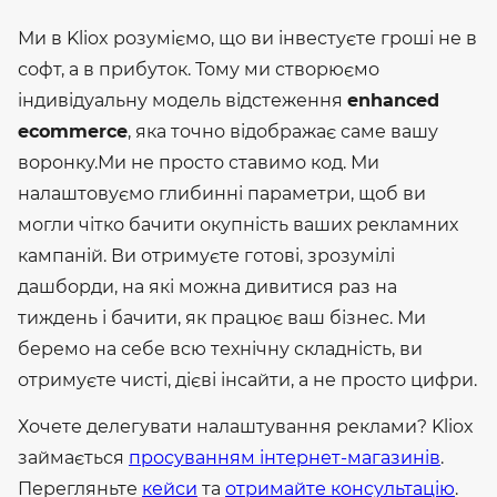
Ми в Kliox розуміємо, що ви інвестуєте гроші не в
софт, а в прибуток. Тому ми створюємо
індивідуальну модель відстеження
enhanced
ecommerce
, яка точно відображає саме вашу
воронку.
Ми не просто ставимо код. Ми
налаштовуємо глибинні параметри, щоб ви
могли чітко бачити окупність ваших рекламних
кампаній. Ви отримуєте готові, зрозумілі
дашборди, на які можна дивитися раз на
тиждень і бачити, як працює ваш бізнес.
Ми
беремо на себе всю технічну складність, ви
отримуєте чисті, дієві інсайти, а не просто цифри.
Хочете делегувати налаштування реклами? Kliox
займається
просуванням інтернет-магазинів
.
Перегляньте
кейси
та
отримайте консультацію
.