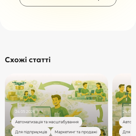
Схожі статті
24.05.2026
24.05.
Автоматизація та масштабування
Автома
Для підприємців
Маркетинг та продажі
Для пі