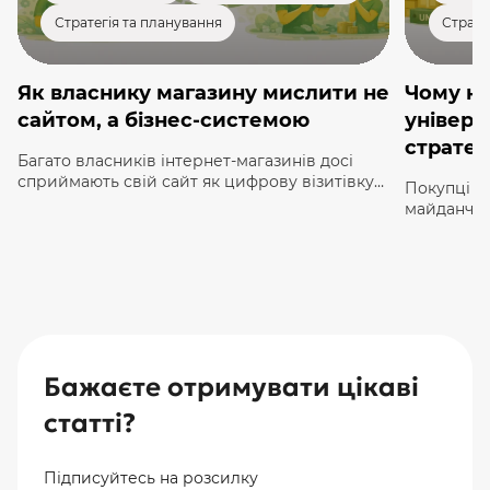
Стратегія та планування
Страте
Як власнику магазину мислити не
Чому ні
сайтом, а бізнес-системою
універс
стратегі
Багато власників інтернет-магазинів досі
сприймають свій сайт як цифрову візитівку
Покупці в
або статичний каталог. Але у 2026 році така
майданчик
модель вже не працює. Ваш сайт — це не
шкарпеток
просто онлайн-точка. Це бізнес-система, яка
до автозап
повинна автоматизувати процеси,
зрозуміют
масштабуватися разом з вами та генерувати
годинами 
стабільний прибуток. Якщо ви досі думаєте
потрібної 
про свій сайт як про засіб бути присутнім […]
продавець 
піклується
Саме тому 
Бажаєте отримувати цікаві
статті?
Підписуйтесь на розсилку