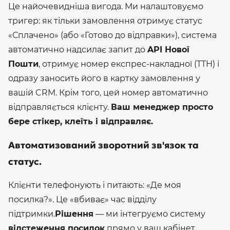
Це найочевидніша вигода. Ми налаштовуємо
тригер: як тільки замовлення отримує статус
«Сплачено» (або «Готово до відправки»), система
автоматично надсилає запит до
API Нової
Пошти
, отримує номер експрес-накладної (ТТН) і
одразу заносить його в картку замовлення у
вашій CRM.
Крім того, цей номер автоматично
відправляється клієнту.
Ваш менеджер просто
бере стікер, клеїть і відправляє.
Автоматизований зворотний зв'язок та
статус.
Клієнти телефонують і питають: «Де моя
посилка?». Це «вбиває» час відділу
підтримки.
Рішення
— ми інтегруємо систему
відстеження посилок
прямо у ваш кабінет