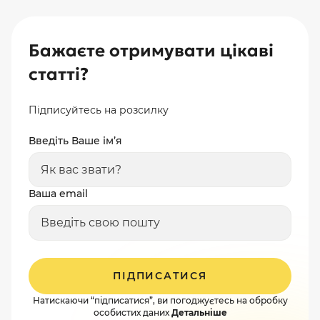
потрібної 
про свій сайт як про засіб бути присутнім […]
продавець 
піклується
Саме тому 
Бажаєте отримувати цікаві
статті?
Підписуйтесь на розсилку
Введіть Ваше ім’я
Ваша email
ПІДПИСАТИСЯ
Натискаючи “підписатися”, ви погоджуєтесь на обробку
особистих даних
Детальніше