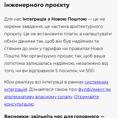
інженерного проєкту
Для нас
інтеграція з Новою Поштою
— це не
окреме завдання, це частина архітектурного
проєкту. Це не встановити плагін, а налаштувати
обмін даними так, щоб він був надійним та
стійким до змін у тарифах чи правилах Нової
Пошти.
Ми організуємо процес так, щоб ваша
логістика залишалась надійною, незалежно від
того, чи ви відправили 5 посилок, чи 500.
Kliox реалізує всі інтеграції в рамках
системних
інтеграцій
. Дізнайтеся також про
фулфілмент як
альтернативу власному складу
.
Отримайте
консультацію
.
Висновки: звільніть час для головного —