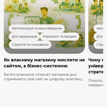
24.05.2026
24.05.
Автоматизація та масштабування
Автома
Для підприємців
Маркетинг та продажі
Для пі
Стратегія та планування
Страте
Як власнику магазину мислити не
Чому ні
сайтом, а бізнес-системою
універс
стратегі
Багато власників інтернет-магазинів досі
сприймають свій сайт як цифрову візитівку
Покупці в
або статичний каталог. Але у 2026 році така
майданчик
модель вже не працює. Ваш сайт — це не
шкарпеток
просто онлайн-точка. Це бізнес-система, яка
до автозап
повинна автоматизувати процеси,
зрозуміют
масштабуватися разом з вами та генерувати
годинами 
стабільний прибуток. Якщо ви досі думаєте