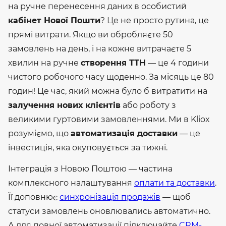
на ручне перенесення даних в особистий
кабінет Нової Пошти
?
Це не просто рутина, це
прямі витрати. Якщо ви обробляєте 50
замовлень на день, і на кожне витрачаєте 5
хвилин на ручне
створення ТТН
— це 4 години
чистого робочого часу щоденно. За місяць це 80
годин!
Це час, який можна було б витратити на
залучення нових клієнтів
або роботу з
великими гуртовими замовленнями. Ми в Kliox
розуміємо, що
автоматизація доставки
— це
інвестиція, яка окуповується за тижні.
Інтеграція з Новою Поштою — частина
комплексного налаштування
оплати та доставки
.
Її доповнює
синхронізація продажів
— щоб
статуси замовлень оновлювались автоматично.
А для повної автоматизації підключайте
CRM-