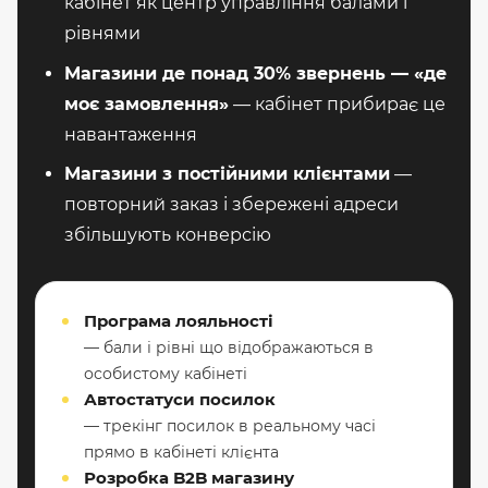
кабінет як центр управління балами і
рівнями
Магазини де понад 30% звернень — «де
моє замовлення»
— кабінет прибирає це
навантаження
Магазини з постійними клієнтами
—
повторний заказ і збережені адреси
збільшують конверсію
Програма лояльності
— бали і рівні що відображаються в
особистому кабінеті
Автостатуси посилок
— трекінг посилок в реальному часі
прямо в кабінеті клієнта
Розробка B2B магазину