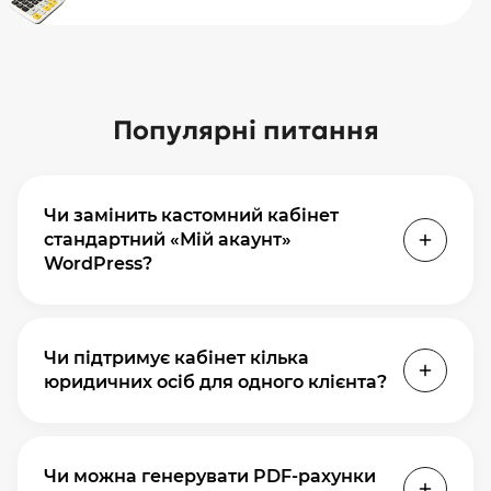
Популярні питання
Чи замінить кастомний кабінет
стандартний «Мій акаунт»
WordPress?
Так. Кастомний кабінет повністю замінює
стандартний WooCommerce «Мій акаунт» з
Чи підтримує кабінет кілька
розширеним функціоналом. Стандартний
юридичних осіб для одного клієнта?
залишається в базі але клієнти
перенаправляються на кастомний
Так — це стандартна вимога для B2B. Один
інтерфейс.
логін — кілька контрагентів з різними
Чи можна генерувати PDF-рахунки
реквізитами, адресами доставки і