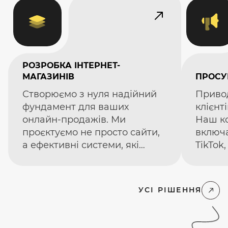
РОЗРОБКА ІНТЕРНЕТ-
МАГАЗИНІВ
ПРОСУ
Створюємо з нуля надійний
Приво
фундамент для ваших
клієнті
онлайн-продажів. Ми
Наш ко
проєктуємо не просто сайти,
включа
а ефективні системи, які
TikTok
враховують цілі вашого
залуче
бізнесу.
та мак
ваших 
УСІ РІШЕННЯ