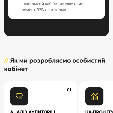
— кастомний кабінет як ключовий
елемент B2B-платформи
//
Як ми розробляємо особистий
кабінет
01
АНАЛІЗ АУДИТОРІЇ І
UX-ПРОЄКТУ