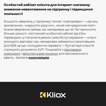
Особистий кабінет клієнта для інтернет-магазину:
зниження навантаження на підтримку і підвищення
лояльності
Більшість звернень у підтримку типові і повторювані — «де моє
замовлення», «надішліть рахунок», «який мій кредитний ліміт».
Кожне звернення займає час менеджера що міг би приносити
більше цінності. Кастомний особистий кабінет від Kliox
переводить ці питання в режим самообслуговування — клієнт
знаходить відповіді сам, менеджери займаються важливішим.
Для B2B це ще і конкурентна перевага — бухгалтерії клієнтів
отримують документи 24/7. Поєднайте з
програмою
лояльності
і
автостатусами посилок
для максимального
ефекту. Замовте
консультацію
.