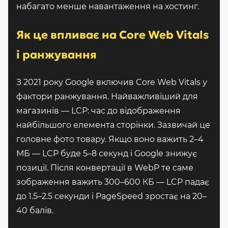
набагато менше навантаження на хостинг.
Як це впливає на Core Web Vitals
і ранжування
З 2021 року Google включив Core Web Vitals у
фактори ранжування. Найважливіший для
магазинів — LCP: час до відображення
найбільшого елемента сторінки. Зазвичай це
головне фото товару. Якщо воно важить 2–4
МБ — LCP буде 5–8 секунд і Google знижує
позиції. Після конвертації в WebP те саме
зображення важить 300–600 КБ — LCP падає
до 1.5–2.5 секунди і PageSpeed зростає на 20–
40 балів.