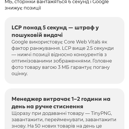
МБ, сторінки вантажяться 6 секунд і Google
знижує позиції
LCP понад 5 секунд — штраф у
пошуковій видачі
Google використовує Core Web Vitals як
фактор ранжування. LCP вище 2.5 секунди
— нижчі позиції відносно конкурентів з
оптимізованими зображеннями. Головне
фото товару вагою 3 МБ гарантує погану
оцінку.
Менеджер витрачає 1–2 години на
день на ручне стиснення
Щоразу при додаванні товару — TinyPNG,
завантажити, перейменувати, завантажити
знову. На 50 нових товарів на день це