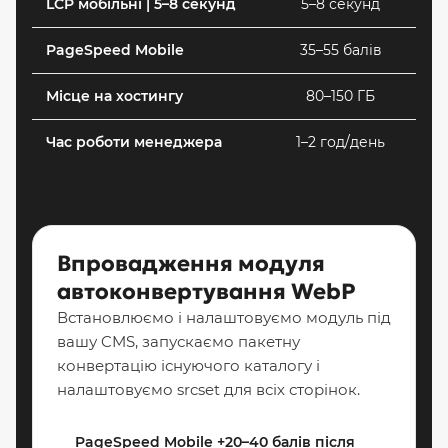
LCP мобільні | 5–8 секунд
5–8 секунд
PageSpeed Mobile
35–55 балів
Місце на хостингу
80–150 ГБ
Час роботи менеджера
1–2 год/день
Впровадження модуля
автоконвертування WebP
Встановлюємо і налаштовуємо модуль під
вашу CMS, запускаємо пакетну
конвертацію існуючого каталогу і
налаштовуємо srcset для всіх сторінок.
PageSpeed Mobile +20–40 балів після