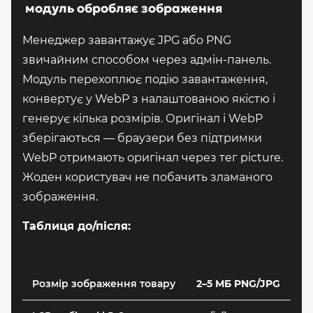
модуль обробляє зображення
Менеджер завантажує JPG або PNG
звичайним способом через адмін-панель.
Модуль перехоплює подію завантаження,
конвертує у WebP з налаштованою якістю і
генерує кілька розмірів. Оригінал і WebP
зберігаються — браузери без підтримки
WebP отримають оригінал через тег picture.
Жоден користувач не побачить зламаного
зображення.
Таблиця до/після:
Розмір зображення товару
2–5 МБ PNG/JPG
30