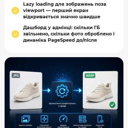
Lazy loading для зображень поза
viewport — перший екран
відкривається значно швидше
Дашборд у адмінці: скільки ГБ
звільнено, скільки фото оброблено і
динаміка PageSpeed до/після