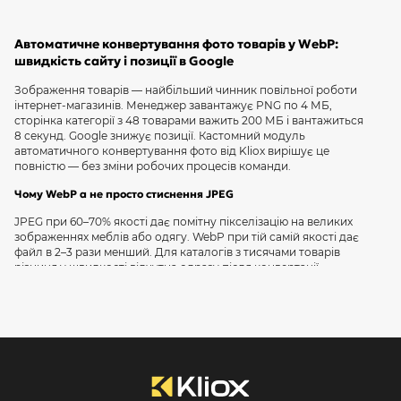
здається дорогою «іграшкою» для сайту. […]
на набір п
Автоматичне конвертування фото товарів у WebP:
швидкість сайту і позиції в Google
Зображення товарів — найбільший чинник повільної роботи
інтернет-магазинів. Менеджер завантажує PNG по 4 МБ,
сторінка категорії з 48 товарами важить 200 МБ і вантажиться
8 секунд. Google знижує позиції. Кастомний модуль
автоматичного конвертування фото від Kliox вирішує це
повністю — без зміни робочих процесів команди.
Чому WebP а не просто стиснення JPEG
JPEG при 60–70% якості дає помітну пікселізацію на великих
зображеннях меблів або одягу. WebP при тій самій якості дає
файл в 2–3 рази менший. Для каталогів з тисячами товарів
різниця у швидкості відчутна одразу після конвертації.
Зв’язок швидкості сайту і конверсії реклами
Якщо ви запускаєте
контекстну рекламу
або
Google
Shopping
— швидкість landing page прямо впливає на Quality
Score і вартість кліку. Після
оптимізації швидкості
і конвертації
зображень клієнти Kliox фіксують зниження CPC на 15–25%.
Замовте
консультацію
— проаналізуємо стан зображень
вашого магазину безкоштовно.