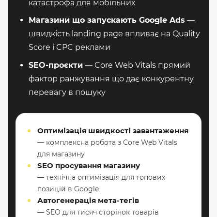
катастрофа для мобільних
Магазини що запускають Google Ads
—
швидкість landing page впливає на Quality
Score і CPC реклами
SEO-проєкти
— Core Web Vitals прямий
фактор ранжування що дає конкурентну
перевагу в пошуку
Оптимізація швидкості завантаження
— комплексна робота з Core Web Vitals
для магазину
SEO просування магазину
— технічна оптимізація для топових
позицій в Google
Автогенерація мета-тегів
— SEO для тисяч сторінок товарів