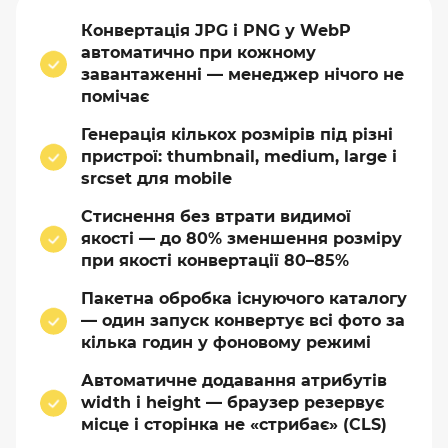
Конвертація JPG і PNG у WebP
автоматично при кожному
завантаженні — менеджер нічого не
помічає
Генерація кількох розмірів під різні
пристрої: thumbnail, medium, large і
srcset для mobile
Стиснення без втрати видимої
якості — до 80% зменшення розміру
при якості конвертації 80–85%
Пакетна обробка існуючого каталогу
— один запуск конвертує всі фото за
кілька годин у фоновому режимі
Автоматичне додавання атрибутів
width і height — браузер резервує
місце і сторінка не «стрибає» (CLS)