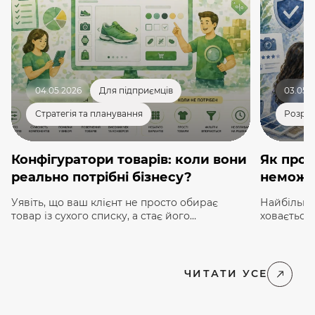
04.05.2026
Для підприємців
03.05.
Стратегія та планування
Розроб
Конфігуратори товарів: коли вони
Як прод
реально потрібні бізнесу?
неможл
Уявіть, що ваш клієнт не просто обирає
Найбільши
товар із сухого списку, а стає його
ховається 
«співавтором». Психологи називають це
системах, 
«ефектом IKEA»: ми значно більше цінуємо
у звичайн
речі, до створення яких доклали власних
органи чут
зусиль. В e-commerce 2026 року цей
торкаєтьс
ЧИТАТИ УСЕ
принцип трансформувався у потужний
закриття 
інструмент — товарний конфігуратор. Для
між покуп
багатьох власників бізнесу конфігуратор досі
екран, як