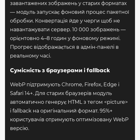
завантажених зображень у старих форматах
— модуль запускає фоновий процес пакетної
обробки. Конвертація йде у черги щоб не
навантажувати сервер. 10 000 зображень —
орієнтовно 4–8 годин у фоновому режимі.
Прогрес відображається в адмін-панелі в
реальному часі.
Сумісність з браузерами і fallback
WebP підтримують Chrome, Firefox, Edge і
Safari 14+. Для старих браузерів модуль
автоматично генерує HTML з тегом <picture>
і fallback на оригінальний формат. 95%+
користувачів отримують оптимізовану WebP
версію.