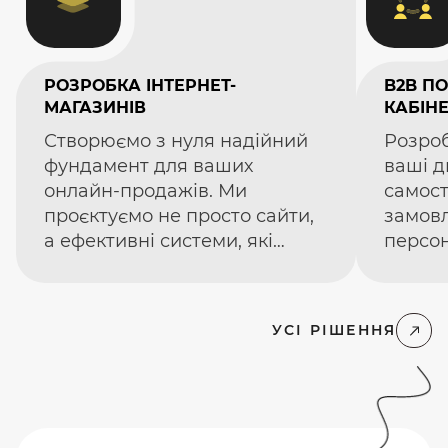
РОЗРОБКА ІНТЕРНЕТ-
B2B П
МАГАЗИНІВ
КАБІН
Створюємо з нуля надійний
Розро
фундамент для ваших
ваші д
онлайн-продажів. Ми
самос
проєктуємо не просто сайти,
замовл
а ефективні системи, які
персон
враховують цілі вашого
переві
бізнесу.
заван
докуме
УСІ РІШЕННЯ
менед