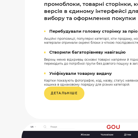
промоблоки, товарні сторінки, к
версія в єдиному інтерфейсі дл
вибору та оформлення покупки
Перебудували головну сторінку за прі
Акційні пропозиції, популярні категорії, хіти продажу, н
матеріали отримали окремі блоки з чіткою послідовніст
Створили багаторівневу навігацію
Верхнє меню відкриває основні товарні напрями й підка
переходить до потрібної групи без довгого пошуку в заг
Уніфікували товарну видачу
Картки показують фотографію, код, назву, статус наявнос
кошика в однаковому порядку для різних категорій.
ДЕТАЛЬНІШЕ