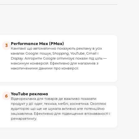
Performance Max (PMax)
3
Кампанії що автоматично показують рекламу в усіх
каналах Google: пошук, Shopping, YouTube, Gmail і
Display. Алгоритм Google оптимізує покази під ціль —
максимум конверсій. Ефективно для магазинів з
накопиченими даними про конверсії.
YouTube реклама
6
Відеореклама для товарів де важливо показати
продукт у дії: одяг, техніка, меблі, косметика. Охоплює
аудиторію що ще не шукала активно але потенційно
зацікавлена. Ефективно для підвищення впізнаваності і
ремаркетингу.