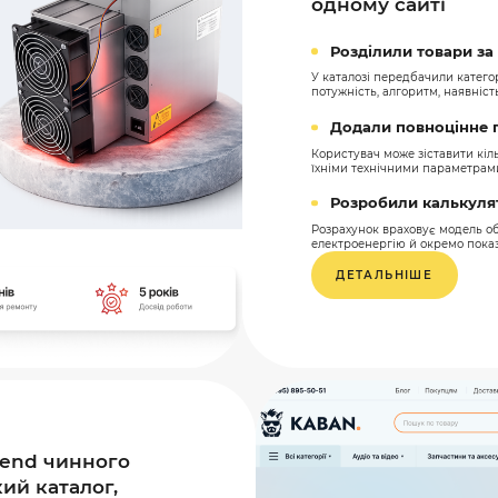
одному сайті
Розділили товари з
У каталозі передбачили категор
потужність, алгоритм, наявність
Додали повноцінне 
Користувач може зіставити кіл
їхніми технічними параметрам
Розробили калькуля
Розрахунок враховує модель об
електроенергію й окремо показу
ДЕТАЛЬНІШЕ
tend чинного
ий каталог,