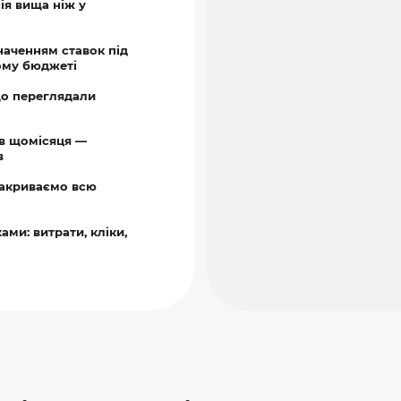
сія вища ніж у
наченням ставок під
ому бюджеті
що переглядали
ів щомісяця —
в
акриваємо всю
ми: витрати, кліки,