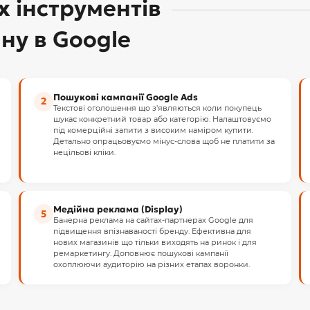
 інструментів
ну в Google
Пошукові кампанії Google Ads
2
Текстові оголошення що з'являються коли покупець
шукає конкретний товар або категорію. Налаштовуємо
під комерційні запити з високим наміром купити.
Детально опрацьовуємо мінус-слова щоб не платити за
нецільові кліки.
Медійна реклама (Display)
5
Банерна реклама на сайтах-партнерах Google для
підвищення впізнаваності бренду. Ефективна для
нових магазинів що тільки виходять на ринок і для
ремаркетингу. Доповнює пошукові кампанії
охоплюючи аудиторію на різних етапах воронки.