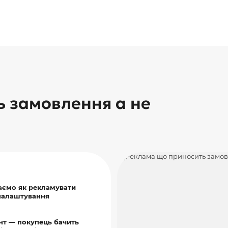
 замовлення а не
аємо як рекламувати
 налаштування
нт — покупець бачить