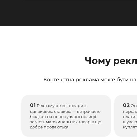
Чому рекл
Контекстна реклама може бути н
01
02
Рекламуєте всі товари з
Ого
однаковою ставкою — витрачаєте
нерел
бюджет на непопулярні позиції
платит
замість маржинальних товарів що
шукают
добре продаються
куплят