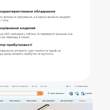
а характеристиками обладнання
ії, фільтри й сортування, а в картки винесли хешрейт,
 і ціну.
порівняння моделей
ька ASIC-майнерів у таблиці та перевірити різницю між
и до переходу в кошик.
тор прибутковості
ладнання, алгоритм, курс монети та тариф на
є дохід, витрати, прибуток та окупність.