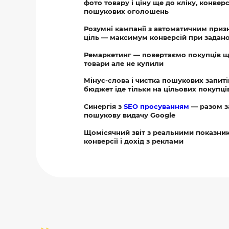
фото товару і ціну ще до кліку, конвер
пошукових оголошень
Розумні кампанії з автоматичним приз
ціль — максимум конверсій при задан
Ремаркетинг — повертаємо покупців 
товари але не купили
Мінус-слова і чистка пошукових запит
бюджет іде тільки на цільових покупці
Синергія з
SEO просуванням
— разом з
пошукову видачу Google
Щомісячний звіт з реальними показника
конверсії і дохід з реклами