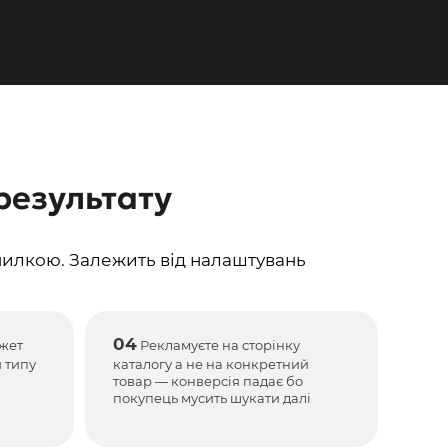
результату
илкою. Залежить від налаштувань
04
жет
Рекламуєте на сторінку
 типу
каталогу а не на конкретний
товар — конверсія падає бо
покупець мусить шукати далі