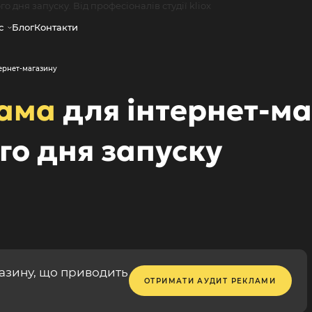
с
Блог
Контакти
ернет-магазину
лама
для інтернет-м
го дня запуску
газину, що приводить
ОТРИМАТИ АУДИТ РЕКЛАМИ