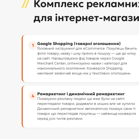
Комплекс рекламних
для інтернет-магази
Google Shopping (товарні оголошення)
1
Головний інструмент для eCommerce. Покупець бачить
фото товару, назву і ціну прямо в пошуку — ще до кліку
на сайт. Налаштовуємо фід товарів через Google
Merchant Center, оптимізуємо назви і категорії для
максимального охоплення. Конверсія Shopping
кампаній зазвичай вища ніж у текстових оголошень.
Ремаркетинг і динамічний ремаркетинг
4
Показуємо рекламу людям що вже були на сайті:
переглядали товари, додавали в кошик але не купили.
Динамічний ремаркетинг автоматично показує саме ті
товари що переглядав покупець — найвища конверсія
серед усіх типів реклами.