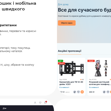
ошик і мобільна
я швидкого
оритетами
овинки, переваги та корисні
ю.
тегорії, тому покупець
альному каталозі.
ті, ціну, обране та кнопку