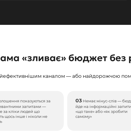
ама «зливає» бюджет без 
айефективнішим каналом — або найдорожчою пом
03
лошення показуються за
Немає мінус-слів — бюд
евантними запитами —
йде на інформаційні запити
е за кліки людей що
«що таке» або «як зробити
ь щось інше і ніколи не
самому»
ь