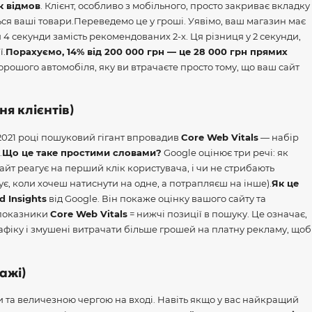
к відмов
. Клієнт, особливо з мобільного, просто закриває вкладку
ся ваші товари.
Переведемо це у гроші. Уявімо, ваш магазин має
 4 секунди замість рекомендованих 2-х. Ця різниця у 2 секунди,
ї.
Порахуємо, 14% від 200 000 грн — це 28 000 грн прямих
орошого автомобіля, яку ви втрачаєте просто тому, що ваш сайт
ня клієнтів)
 2021 році пошуковий гігант впровадив
Core Web Vitals
— набір
.
Що це таке простими словами?
Google оцінює три речі: як
йт реагує на перший клік користувача, і чи не стрибають
є, коли хочеш натиснути на одне, а потрапляєш на інше).
Як це
 Insights
від Google. Він покаже оцінку вашого сайту та
 показники
Core Web Vitals
= нижчі позиції в пошуку. Це означає,
фіку і змушені витрачати більше грошей на платну рекламу, щоб
ажі)
и та величезною чергою на вході. Навіть якщо у вас найкращий