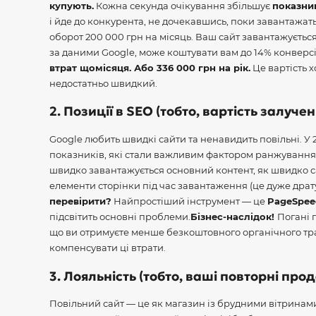
купують.
Кожна секунда очікування збільшує
показни
і йде до конкурента, не дочекавшись, поки завантажать
оборот 200 000 грн на місяць. Ваш сайт завантажується
за даними Google, може коштувати вам до 14% конверсі
втрат щомісяця. Або 336 000 грн на рік.
Це вартість х
недостатньо швидкий.
2. Позиції в SEO (тобто, вартість залучен
Google любить швидкі сайти та ненавидить повільні. У
показників, які стали важливим фактором ранжування
швидко завантажується основний контент, як швидко са
елементи сторінки під час завантаження (це дуже драту
перевірити?
Найпростіший інструмент — це
PageSpeed
підсвітить основні проблеми.
Бізнес-наслідок!
Погані
що ви отримуєте менше безкоштовного органічного тра
компенсувати ці втрати.
3. Лояльність (тобто, ваші повторні прод
Повільний сайт — це як магазин із брудними вітринам