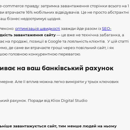
e-commerce правду: затримка завантаження сторінки всього на 1
ви втрачаєте 16% мобільних відвідувачів. Це не просто абстрактні
 ваш бізнес недоотримує щодня.
плексно:
оптимізація швидкості
завжди йде разом із
SEO-
кість завантаження сайту
— це вже не технічна забаганка, а
 на продажі, позиції в Google та лояльність клієнтів.
У цій статті
о, де саме ви втрачаєте гроші через повільний сайт, і як
шою головною конкурентною перевагою.
ливає на ваш банківський рахунок
мерне. Але її вплив можна легко виміряти у трьох ключових
ьніше завантажується сайт, тим менше людей на ньому