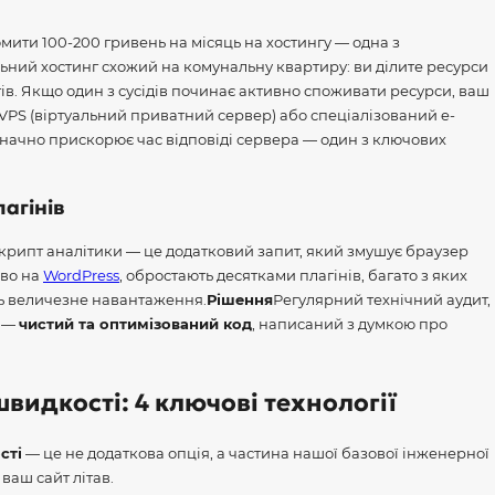
мити 100-200 гривень на місяць на хостингу — одна з
ний хостинг схожий на комунальну квартиру: ви ділите ресурси
тів. Якщо один з сусідів починає активно споживати ресурси, ваш
 VPS (віртуальний приватний сервер) або спеціалізований e-
значно прискорює час відповіді сервера — один з ключових
агінів
скрипт аналітики — це додатковий запит, який змушує браузер
иво на
WordPress
, обростають десятками плагінів, багато з яких
ть величезне навантаження.
Рішення
Регулярний технічний аудит,
е —
чистий та оптимізований код
, написаний з думкою про
видкості: 4 ключові технології
сті
— це не додаткова опція, а частина нашої базової інженерної
ваш сайт літав.