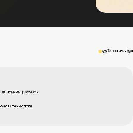
6.1 Хвилин
0
анківський рахунок
ючові технології