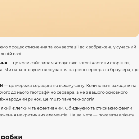
мо процес стиснення та конвертації всіх зображень у сучасний
льній вазі.
ння
— це коли сайт запам'ятовує вже готові частини сторінки,
ча. Ми налаштовуємо кешування на рівні сервера та браузера, що
DN
— це мережа серверів по всьому світу. Коли клієнт заходить на
жчого до нього географічно сервера, а не з вашого основного
 міжнародний ринок, це must-have технологія.
який є легким та ефективним. Об'єднуємо та стискаємо файли
нтаження некритичних елементів. Наша мета — показати клієнту
зробки