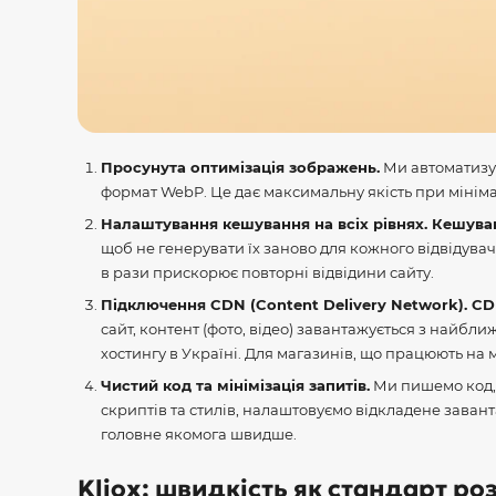
Просунута оптимізація зображень.
Ми автоматизує
формат WebP. Це дає максимальну якість при мініма
Налаштування кешування на всіх рівнях. Кешува
щоб не генерувати їх заново для кожного відвідува
в рази прискорює повторні відвідини сайту.
Підключення CDN (Content Delivery Network). C
сайт, контент (фото, відео) завантажується з найбли
хостингу в Україні. Для магазинів, що працюють на
Чистий код та мінімізація запитів.
Ми пишемо код, 
скриптів та стилів, налаштовуємо відкладене зава
головне якомога швидше.
Kliox: швидкість як стандарт ро