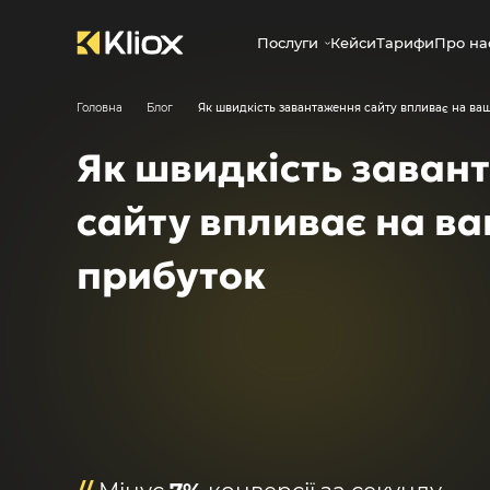
Послуги
Кейси
Тарифи
Про на
Головна
Блог
Як швидкість завантаження сайту впливає на ва
Як швидкість заван
сайту впливає на в
прибуток