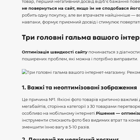
товар, перший негативний досвід відіб'є бажання пов
не повернуться на сайт, якщо їм не сподобався йог
робить одну покупку, але ви втрачаєте найцінніше — вс
навпаки, формує приємний досвід і стимулює повертати
Три головні гальма вашого інте
Оптимізація швидкості сайту
починається з діагности
поширених проблем, які можна і потрібно виправити.
1. Важкі та неоптимізовані зображення
Це причина №1. Якісні фото товарів критично важливі 
мегабайтів, сторінка категорії з 30 товарами перетворю
особливо на мобільному інтернеті.
Рішення — оптиміз
інструменти стискають фото без видимих втрат та конв
зменшити їхню вагу в 5-10 разів.
2. Дешевий та неякісний хостинг