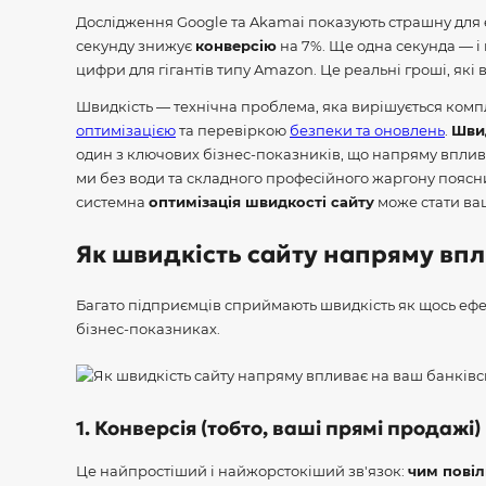
Дослідження Google та Akamai показують страшну для 
секунду знижує
конверсію
на 7%.
Ще одна секунда — і 
цифри для гігантів типу Amazon. Це реальні гроші, які
Швидкість — технічна проблема, яка вирішується ком
оптимізацією
та перевіркою
безпеки та оновлень
.
Швид
один з ключових бізнес-показників, що напряму впливає
ми без води та складного професійного жаргону поясним
системна
оптимізація швидкості сайту
може стати ва
Як швидкість сайту напряму вп
Багато підприємців сприймають швидкість як щось ефе
бізнес-показниках.
1. Конверсія (тобто, ваші прямі продажі)
Це найпростіший і найжорстокіший зв'язок:
чим повіл