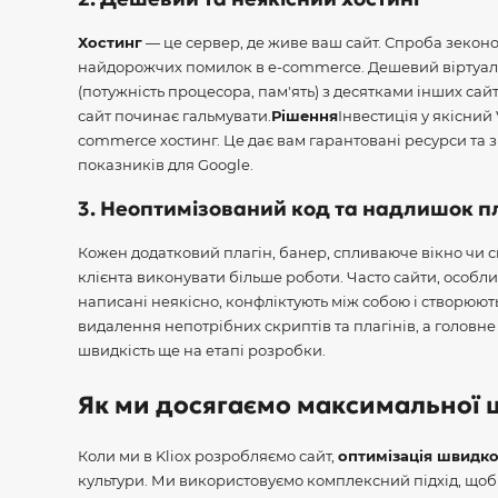
Хостинг
— це сервер, де живе ваш сайт. Спроба зеконо
найдорожчих помилок в e-commerce. Дешевий віртуаль
(потужність процесора, пам'ять) з десятками інших сай
сайт починає гальмувати.
Рішення
Інвестиція у якісний
commerce хостинг. Це дає вам гарантовані ресурси та 
показників для Google.
3. Неоптимізований код та надлишок пл
Кожен додатковий плагін, банер, спливаюче вікно чи 
клієнта виконувати більше роботи. Часто сайти, особл
написані неякісно, конфліктують між собою і створюю
видалення непотрібних скриптів та плагінів, а головн
швидкість ще на етапі розробки.
Як ми досягаємо максимальної ш
Коли ми в Kliox розробляємо сайт,
оптимізація швидко
культури. Ми використовуємо комплексний підхід, щоб 