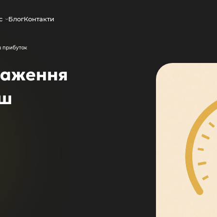
с
Блог
Контакти
ш прибуток
таження
аш