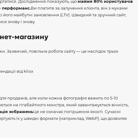
ертатися. Дослідження показують, що
майже 80% користувачів
о перформанс.
Ви платите за залучення клієнта, він з муками
і його майбутні замовлення (LTV). Швидкий та зручний сайт,
ся знову і знову.
рнет-магазину
ки. Зазвичай, повільна робота сайту — це наслідок трьох
для продажів, але коли кожна фотографія важить по 5-10
ється на гігабайтного монстра, який завантажується вічність,
ація зображень
Це не означає погіршення якості. Сучасні
ертують їх у швидкі формати (наприклад, WebP), що дозволяє