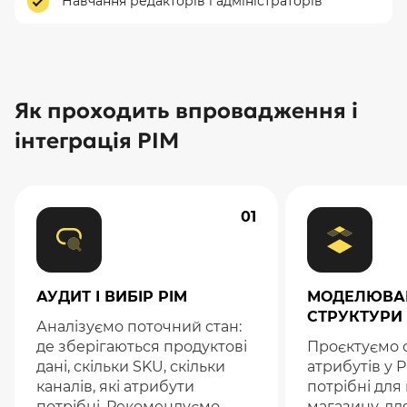
Навчання редакторів і адміністраторів
Як проходить впровадження і
інтеграція PIM
01
АУДИТ І ВИБІР PIM
МОДЕЛЮВА
СТРУКТУРИ
Аналізуємо поточний стан:
де зберігаються продуктові
Проєктуємо 
дані, скільки SKU, скільки
атрибутів у P
каналів, які атрибути
потрібні для
потрібні. Рекомендуємо
магазину, дл