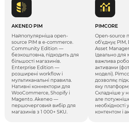
AKENEO PIM
PIMCORE
Найпопулярніша open-
Open-source 
source PIM в e-commerce.
об'єднує PIM, 
Community Edition —
Asset Managem
безкоштовна, підходить для
Ідеально для 
більшості магазинів.
важлива робот
Enterprise Edition —
активами (фото
розширені workflow і
моделі). Pimc
мультиканальні правила.
дозволяє під
Нативні коннектори для
яку платформ
WooCommerce, Shopify і
Складніше у 
Magento. Akeneo —
але потужніш
першочерговий вибір для
необхідності 
магазинів з 1 000+ SKU.
контентом і а