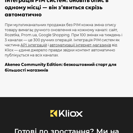
Інтеграція PIM систем: оновіть опис в
одному місці — він з’явиться скрізь
автоматично
При мультиканальних продажах без PIM кожна зміна опису
товару вимагає ручного оновлення на кожному каналі: сайт,
Rozetka, Prom.ua, Google Shopping. При 100 змінах на тиждень і
3 каналах — це 300 ручних операцій. Інтеграція PIM систем як
частина
API інтеграцій
і
автоматизації інтернет-магазинів
від
Kliox — єдине джерело правди звідки контент автоматично
публікується на всіх каналах.
Akeneo Community Edition: безкоштовний старт для
більшості магазинів
Akeneo Community Edition — повністю безкоштовна PIM з
необмеженою кількістю SKU і REST API для інтеграції з будь-
якою платформою. Нативні коннектори
для
WordPress/WooCommerce
і
Shopify
. Для
OpenCart
—
кастомний коннектор. При
розробці нового магазину
для
мультиканальних продажів — рекомендуємо розглянути
Akeneo з першого дня. Розрахуйте вартість у
онлайн-
калькуляторі
або
отримайте консультацію
.
Готові до зростання? Ми на