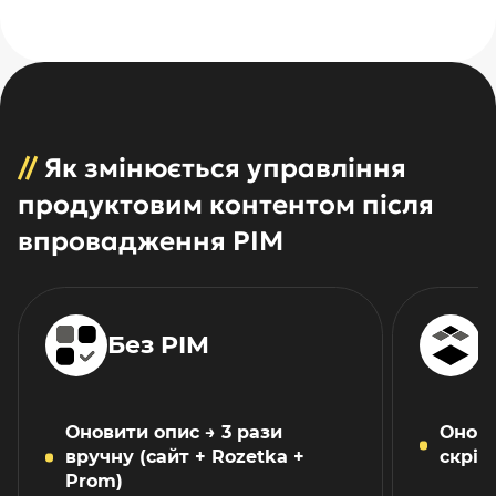
//
Як змінюється управління
продуктовим контентом після
впровадження PIM
Без PIM
З
Оновити опис → 3 рази
Онови
вручну (сайт + Rozetka +
скріз
Prom)