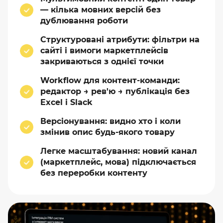
— кілька мовних версій без
дублювання роботи
Структуровані атрибути: фільтри на
сайті і вимоги маркетплейсів
закриваються з однієї точки
Workflow для контент-команди:
редактор → рев'ю → публікація без
Excel і Slack
Версіонування: видно хто і коли
змінив опис будь-якого товару
Легке масштабування: новий канал
(маркетплейс, мова) підключається
без переробки контенту