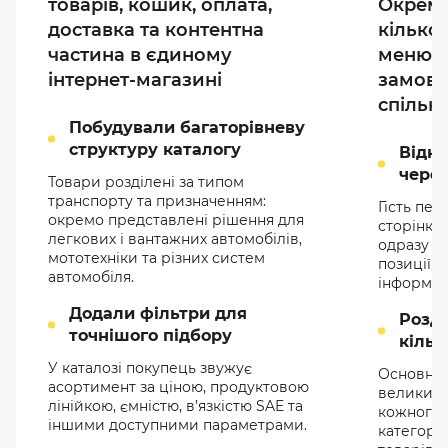
товарів, кошик, оплата,
Окреме
доставка та контентна
кілько
частина в єдиному
меню, 
інтернет-магазині
замовл
спільн
Побудували багаторівневу
структуру каталогу
Відк
чере
Товари розділені за типом
транспорту та призначенням:
Гість пе
окремо представлені рішення для
сторінки 
легкових і вантажних автомобілів,
одразу ба
мототехніки та різних систем
позиції, 
автомобіля.
інформац
Додали фільтри для
Розд
точнішого підбору
кільк
У каталозі покупець звужує
Основне 
асортимент за ціною, продуктовою
великих 
лінійкою, ємністю, в’язкістю SAE та
кожного 
іншими доступними параметрами.
категорії