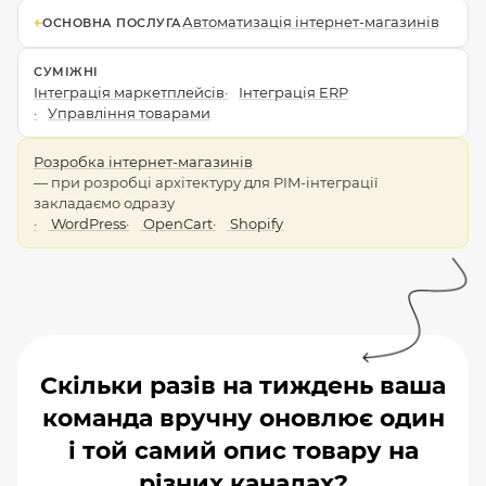
←
Автоматизація інтернет-магазинів
ОСНОВНА ПОСЛУГА
СУМІЖНІ
Інтеграція маркетплейсів
Інтеграція ERP
Управління товарами
Розробка інтернет-магазинів
— при розробці архітектуру для PIM-інтеграції
закладаємо одразу
WordPress
OpenCart
Shopify
Скільки разів на тиждень ваша
команда вручну оновлює один
і той самий опис товару на
різних каналах?