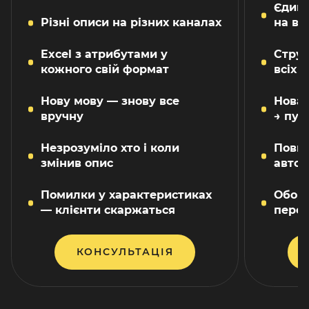
Єдини
Різні описи на різних каналах
на вс
Excel з атрибутами у
Струк
кожного свій формат
всіх 
Нову мову — знову все
Нова 
вручну
→ пуб
Незрозуміло хто і коли
Повна
змінив опис
авто
Помилки у характеристиках
Обов'
— клієнти скаржаться
перед
КОНСУЛЬТАЦІЯ