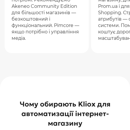
Akeneo Community Edition
Prom.ua і дл
для більшості магазинів —
Shopping. Ст
безкоштовний і
атрибутів — 
функціональний. Pimcore —
системи. Пом
якщо потрібно і управління
коштує доро
медіа.
масштабуван
Чому обирають Kliox для
автоматизації інтернет-
магазину