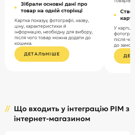
товарів.
Зібрали основні дані про
товар на одній сторінці
Ство
картк
Картка показує фотографії, назву,
ціну, характеристики й
У картці 
інформацію, необхідну для вибору,
фотографі
після чого товар можна додати до
після чо
кошика.
до замов
ДЕТАЛЬНІШЕ
ДЕТ
Що входить у інтеграцію PIM з
інтернет-магазином