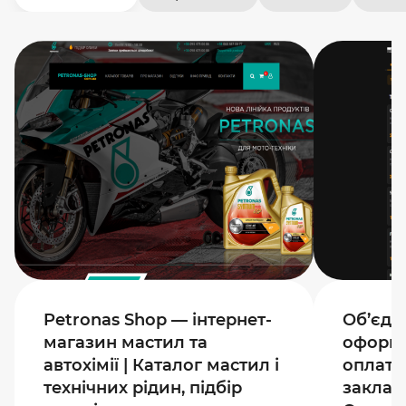
Petronas Shop — інтернет-
Об’єдн
магазин мастил та
оформл
автохімії | Каталог мастил і
оплату
технічних рідин, підбір
закладі