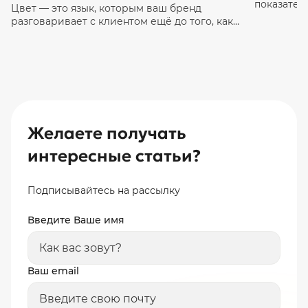
показател
Цвет — это язык, которым ваш бренд
69.99%. Вд
разговаривает с клиентом ещё до того, как
которые У
он прочитает первое слово. Исследования
в корзину,
показывают, что до 90% первичных
Это не пр
впечатлений о продукте основаны именно
потерянны
на цвете. Неудачно подобранная палитра
держали в
может подсознательно оттолкнуть
сложный и
покупателя, тогда как правильная — вызвать
доверие, подчеркнуть преимущества товара
и подтолкнуть к покупке. Цвет — лишь часть
Желаете получать
[…]
интересные статьи?
Подписывайтесь на рассылку
Введите Ваше имя
Ваш email