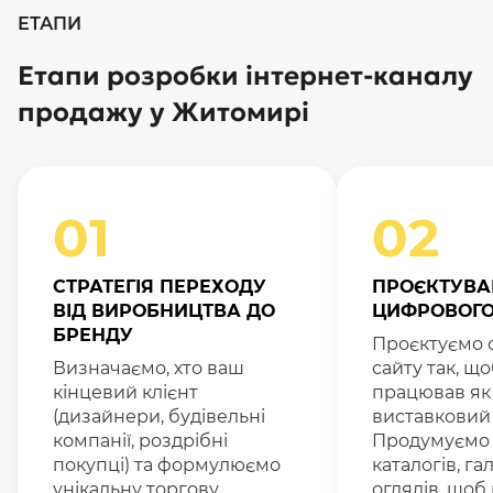
ЕТАПИ
Етапи розробки інтернет-каналу
продажу у Житомирі
01
02
СТРАТЕГІЯ ПЕРЕХОДУ
ПРОЄКТУВА
ВІД ВИРОБНИЦТВА ДО
ЦИФРОВОГО
БРЕНДУ
Проєктуємо 
Визначаємо, хто ваш
сайту так, що
кінцевий клієнт
працював як
(дизайнери, будівельні
виставковий 
компанії, роздрібні
Продумуємо 
покупці) та формулюємо
каталогів, га
унікальну торгову
оглядів, щоб 