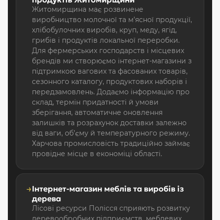
Житомирщина має розвинене
виробництво молочної та м’ясної продукції,
хлібобулочних виробів, круп, меду, ягід,
грибів і продуктів локальної переробки.
Для фермерських господарств і місцевих
брендів ми створюємо інтернет-магазини з
підтримкою вагових та фасованих товарів,
сезонного каталогу, продуктових наборів і
передзамовлень. Додаємо інформацію про
склад, термін придатності й умови
зберігання, автоматичне оновлення
залишків та розрахунок доставки залежно
від ваги, об’єму й температурного режиму.
Харчова промисловість традиційно займає
провідне місце в економіці області.
→
Інтернет-магазин меблів та виробів із
дерева
Лісові ресурси Полісся сприяють розвитку
деревообробних підприємств, меблевих