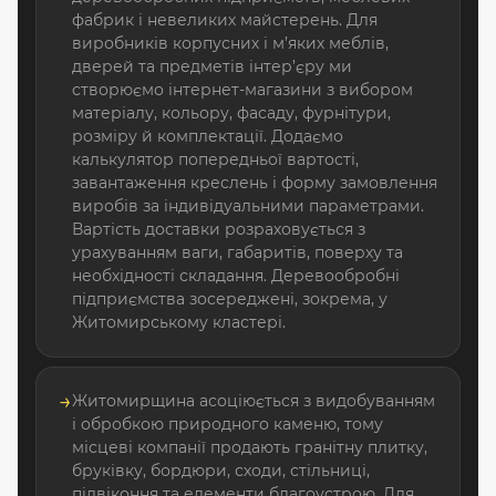
фабрик і невеликих майстерень. Для
виробників корпусних і м’яких меблів,
дверей та предметів інтер’єру ми
створюємо інтернет-магазини з вибором
матеріалу, кольору, фасаду, фурнітури,
розміру й комплектації. Додаємо
калькулятор попередньої вартості,
завантаження креслень і форму замовлення
виробів за індивідуальними параметрами.
Вартість доставки розраховується з
урахуванням ваги, габаритів, поверху та
необхідності складання. Деревообробні
підприємства зосереджені, зокрема, у
Житомирському кластері.
→
Житомирщина асоціюється з видобуванням
і обробкою природного каменю, тому
місцеві компанії продають гранітну плитку,
бруківку, бордюри, сходи, стільниці,
підвіконня та елементи благоустрою. Для