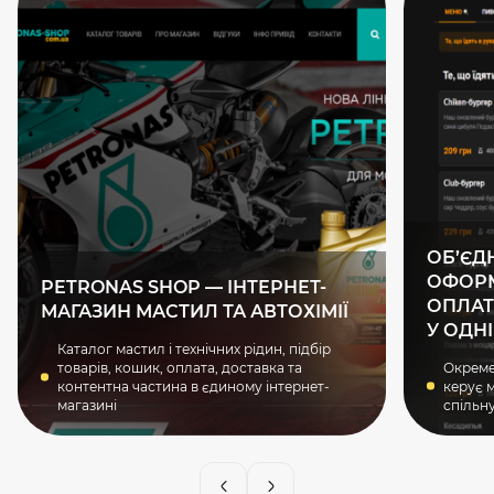
ОБ’ЄД
ОФОРМ
PETRONAS SHOP — ІНТЕРНЕТ-
ОПЛАТ
МАГАЗИН МАСТИЛ ТА АВТОХІМІЇ
У ОДН
Каталог мастил і технічних рідин, підбір
товарів, кошик, оплата, доставка та
Окреме 
контентна частина в єдиному інтернет-
керує 
магазині
спільн