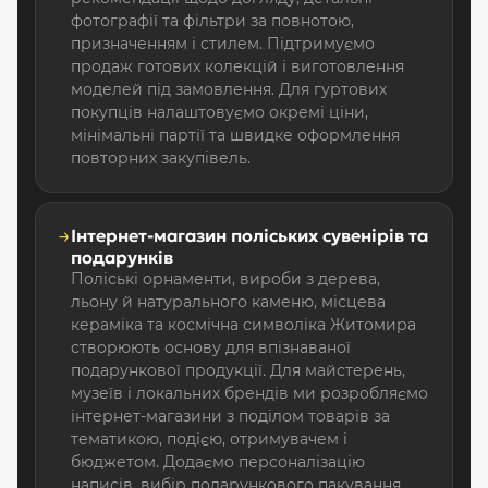
фотографії та фільтри за повнотою,
призначенням і стилем. Підтримуємо
продаж готових колекцій і виготовлення
моделей під замовлення. Для гуртових
покупців налаштовуємо окремі ціни,
мінімальні партії та швидке оформлення
повторних закупівель.
→
Інтернет-магазин поліських сувенірів та
подарунків
Поліські орнаменти, вироби з дерева,
льону й натурального каменю, місцева
кераміка та космічна символіка Житомира
створюють основу для впізнаваної
подарункової продукції. Для майстерень,
музеїв і локальних брендів ми розробляємо
інтернет-магазини з поділом товарів за
тематикою, подією, отримувачем і
бюджетом. Додаємо персоналізацію
написів, вибір подарункового пакування,