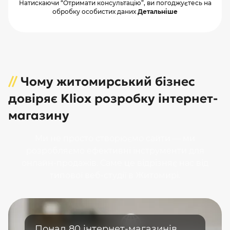
Натискаючи “Отримати консультацію”, ви погоджуєтесь на
обробку особистих даних
Детальніше
//
Чому житомирський бізнес
довіряє Kliox розробку інтернет-
магазину
Ми не просто створюємо сайти — ми
розробляємо ефективні інструменти для
онлайн-продажів. Саме це відрізняє нас від
типової веб-студії в Житомирі.
Понад 80 інтернет-магазинів