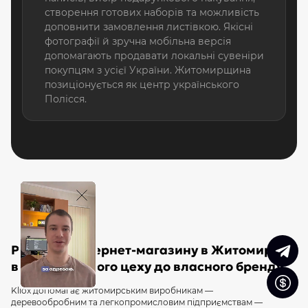
створення готових наборів та можливість
доповнити замовлення листівкою. Якісні
фотографії й зручна мобільна версія
допомагають продавати локальні сувеніри
покупцям з усієї України. Житомирщина
позиціонується як центр українського
Полісся.
Розробка інтернет-магазину в Житомирі:
від виробничого цеху до власного бренду
Kliox допомагає житомирським виробникам —
деревообробним та легкопромисловим підприємствам —