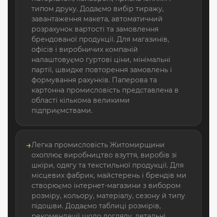
типом друку. Додаємо вибір тиражу,
завантаження макета, автоматичний
розрахунок вартості та замовлення
брендованої продукції. Для магазинів,
офісів і виробничих компаній
налаштовуємо гуртові ціни, мінімальні
партії, швидке повторення замовлень і
формування рахунків. Паперова та
картонна промисловість представлена в
області кількома великими
підприємствами.
→
Легка промисловість Житомирщини
охоплює виробництво взуття, виробів зі
шкіри, одягу та текстильної продукції. Для
місцевих фабрик, майстерень і брендів ми
створюємо інтернет-магазини з вибором
розміру, кольору, матеріалу, сезону й типу
підошви. Додаємо таблиці розмірів,
рекомендації щодо догляду, детальні