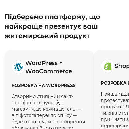
Підберемо платформу, що
найкраще презентує ваш
житомирський продукт
WordPress +
Sho
WooCommerce
РОЗРОБКА 
РОЗРОБКА НА WORDPRESS
Найшвидши
Створимо стильний сайт-
протестуват
портфоліо з функцією
продукції. 
магазину, де кожна деталь —
тижнів отр
від фотогалереї до опису —
приймати з
буде працювати на створення
перевіряюч
образу надійного бренду.