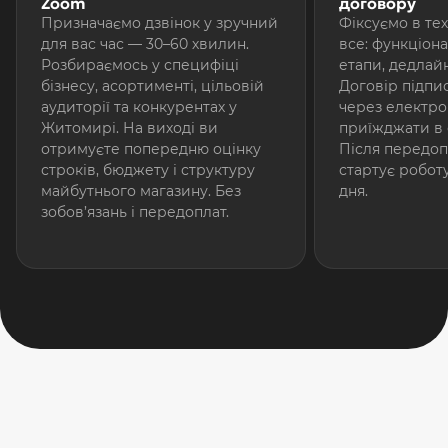
Zoom
договору
Призначаємо дзвінок у зручний
Фіксуємо в те
для вас час — 30–60 хвилин.
все: функціонал
Розбираємось у специфіці
етапи, дедлайн
бізнесу, асортименті, цільовій
Договір підпи
аудиторії та конкурентах у
через електро
Житомирі. На виході ви
приїжджати в 
отримуєте попередню оцінку
Після передоп
строків, бюджету і структуру
стартує робот
майбутнього магазину. Без
дня.
зобов’язань і передоплат.