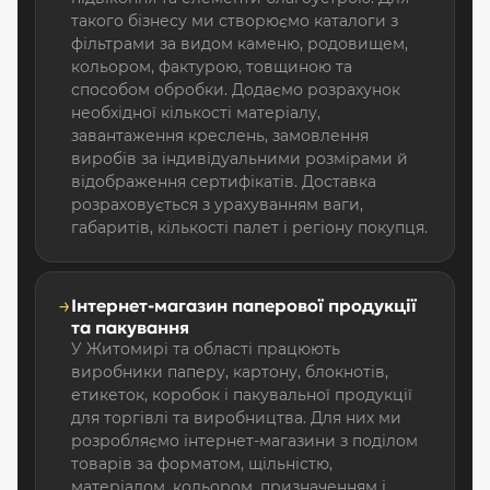
такого бізнесу ми створюємо каталоги з
фільтрами за видом каменю, родовищем,
кольором, фактурою, товщиною та
способом обробки. Додаємо розрахунок
необхідної кількості матеріалу,
завантаження креслень, замовлення
виробів за індивідуальними розмірами й
відображення сертифікатів. Доставка
розраховується з урахуванням ваги,
габаритів, кількості палет і регіону покупця.
→
Інтернет-магазин паперової продукції
та пакування
У Житомирі та області працюють
виробники паперу, картону, блокнотів,
етикеток, коробок і пакувальної продукції
для торгівлі та виробництва. Для них ми
розробляємо інтернет-магазини з поділом
товарів за форматом, щільністю,
матеріалом, кольором, призначенням і