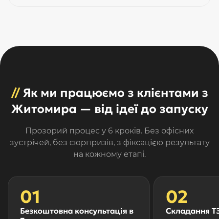
//
Як ми працюємо з клієнтами з
Житомира — від ідеї до запуску
Прозорий процес у 6 кроків. Без офісних
зустрічей, без сюрпризів, з фіксацією результату
на кожному етапі.
01
02
Безкоштовна консультація в
Складання ТЗ