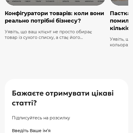
Конфігуратори товарів: коли вони
Пастка 
реально потрібні бізнесу?
помилки
кількіс
Уявіть, що ваш клієнт не просто обирає
товар із сухого списку, а стає його
Уявіть, що
«співавтором». Психологи називають це
кольорах і
«ефектом IKEA»: ми значно більше цінуємо
одиниць т
речі, до створення яких доклали власних
моделі. А
зусиль. В e-commerce 2026 року цей
найменува
принцип трансформувався у потужний
модифікац
інструмент — товарний конфігуратор. Для
реальному
багатьох власників бізнесу конфігуратор досі
звичайна 
здається дорогою «іграшкою» для сайту. […]
працювати,
Бажаєте отримувати цікаві
статті?
Підписуйтесь на розсилку
Введіть Ваше ім’я