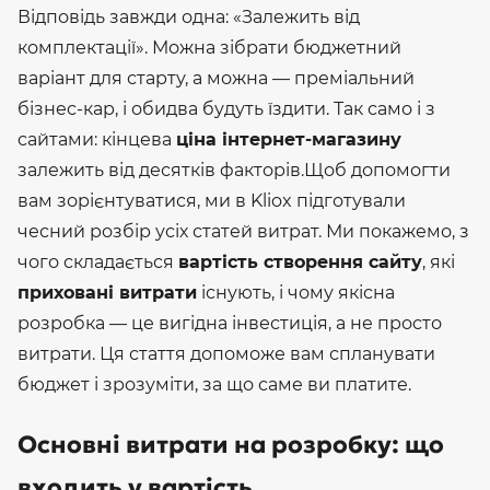
Відповідь завжди одна: «Залежить від
комплектації». Можна зібрати бюджетний
варіант для старту, а можна — преміальний
бізнес-кар, і обидва будуть їздити. Так само і з
сайтами: кінцева
ціна інтернет-магазину
залежить від десятків факторів.
Щоб допомогти
вам зорієнтуватися, ми в Kliox підготували
чесний розбір усіх статей витрат. Ми покажемо, з
чого складається
вартість створення сайту
, які
приховані витрати
існують, і чому якісна
розробка — це вигідна інвестиція, а не просто
витрати. Ця стаття допоможе вам спланувати
бюджет і зрозуміти, за що саме ви платите.
Основні витрати на розробку: що
входить у вартість