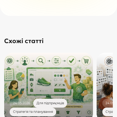
Схожі статті
24.05.2026
Для підприємців
24.05.
Стратегія та планування
Страте