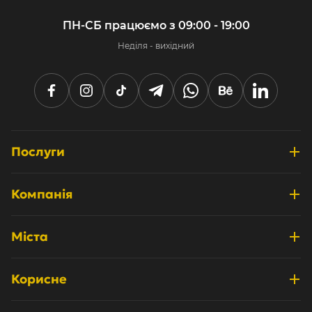
ПН-СБ працюємо з 09:00 - 19:00
Неділя - вихідний
Послуги
Розробка інтернет-магазинів
Компанія
Дизайн та UX/UI
Про нас
Системні інтеграції
Міста
Відгуки
Просування та маркетинг
Київ
Кейси
Корисне
Технічна підтримка
Одеса
Партнерам
Блог
Аудит сайту