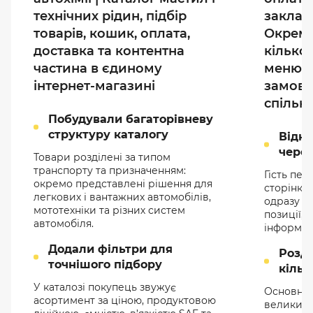
технічних рідин, підбір
закладі
товарів, кошик, оплата,
Окреме
доставка та контентна
кілько
частина в єдиному
меню, 
інтернет-магазині
замовл
спільн
Побудували багаторівневу
структуру каталогу
Відк
чере
Товари розділені за типом
транспорту та призначенням:
Гість пе
окремо представлені рішення для
сторінки 
легкових і вантажних автомобілів,
одразу ба
мототехніки та різних систем
позиції, 
автомобіля.
інформац
Додали фільтри для
Розд
точнішого підбору
кільк
У каталозі покупець звужує
Основне 
асортимент за ціною, продуктовою
великих 