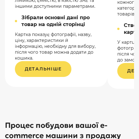
лінійкою, ємністю, в’язкістю SAE та
кожного 
іншими доступними параметрами.
категорії
товарів.
Зібрали основні дані про
товар на одній сторінці
Ство
картк
Картка показує фотографії, назву,
ціну, характеристики й
У картці 
інформацію, необхідну для вибору,
фотографі
після чого товар можна додати до
після чо
кошика.
до замов
ДЕТАЛЬНІШЕ
ДЕТ
Процес побудови вашої e-
commerce машини з продажу