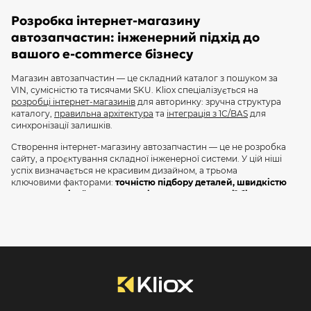
Розробка інтернет-магазину
автозапчастин: інженерний підхід до
вашого e-commerce бізнесу
Магазин автозапчастин — це складний каталог з пошуком за
VIN, сумісністю та тисячами SKU. Kliox спеціалізується на
розробці інтернет-магазинів
для авторинку: зручна структура
каталогу,
правильна архітектура
та
інтеграція з 1С/BAS
для
синхронізації залишків.
Створення інтернет-магазину автозапчастин — це не розробка
сайту, а проєктування складної інженерної системи. У цій ніші
успіх визначається не красивим дизайном, а трьома
ключовими факторами:
точністю підбору деталей, швидкістю
пошуку по мільйонах SKU та рівнем автоматизації бізнес-
процесів.
Помилка на будь-якому з цих етапів призводить до фінансових
та репутаційних втрат: повернення товарів, незадоволені
клієнти, перевантажені менеджери.
Ми в Kliox спеціалізуємося на розробці високоточних e-
commerce платформ для автобізнесу, які перетворюють
складський хаос на системний та прибутковий онлайн-канал.