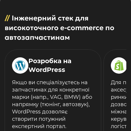
//
Інженерний стек для
високоточного e-commerce по
автозапчастинам
Розробка на
WordPress
S
Якщо ви спеціалізуєтесь на
Для про
запчастинах для конкретної
аксесуа
марки (напр., VAG, BMW) або
ринки 
напрямку (тюнінг, автозвук),
дозвол
WordPress дозволяє
міжнар
створити потужний
керува
експертний портал.
логісти