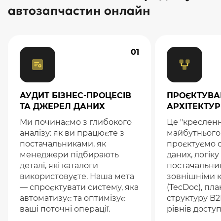
автозапчастин онлайн
01
АУДИТ БІЗНЕС-ПРОЦЕСІВ
ПРОЄКТУВА
ТА ДЖЕРЕЛ ДАНИХ
АРХІТЕКТУ
Ми починаємо з глибокого
Це "креслен
аналізу: як ви працюєте з
майбутнього
постачальниками, як
проєктуємо 
менеджери підбирають
даних, логіку 
деталі, які каталоги
постачальник
використовуєте. Наша мета
зовнішніми 
— спроєктувати систему, яка
(TecDoc), пл
автоматизує та оптимізує
структуру B2
ваші поточні операції.
рівнів доступ