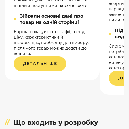
лінійкою, ємністю, в’язкістю SAE та
асортиме
іншими доступними параметрами.
варіація
замовлен
Зібрали основні дані про
ними в о
товар на одній сторінці
Підк
Картка показує фотографії, назву,
видач
ціну, характеристики й
інформацію, необхідну для вибору,
Система 
після чого товар можна додати до
потрібні 
кошика.
каталозі
видачу б
ДЕТАЛЬНІШЕ
категорій
ДЕТ
Що входить у розробку