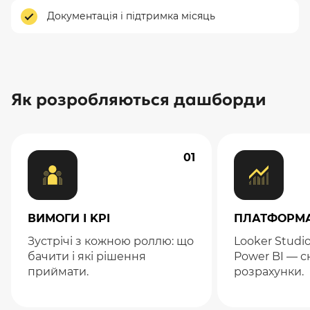
Документація і підтримка місяць
Як розробляються дашборди
01
ВИМОГИ І KPI
ПЛАТФОРМ
Зустрічі з кожною роллю: що
Looker Studio
бачити і які рішення
Power BI — с
приймати.
розрахунки.