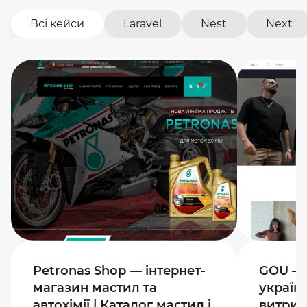
Всі кейси
Laravel
Nest
Next
Petronas Shop — інтернет-
GOU — 
магазин мастил та
україн
автохімії | Каталог мастил і
витрим