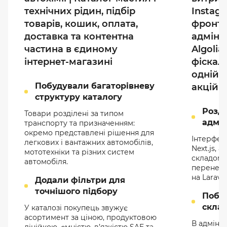
технічних рідин, підбір
Instagr
товарів, кошик, оплата,
фронтен
доставка та контентна
адмінп
частина в єдиному
Algolia
інтернет-магазині
фіскал
одній с
Побудували багаторівневу
акцій 
структуру каталогу
Розді
Товари розділені за типом
адмін
транспорту та призначенням:
окремо представлені рішення для
Інтерфей
легкових і вантажних автомобілів,
Next.js, 
мототехніки та різних систем
складом 
автомобіля.
перенесл
на Laravel
Додали фільтри для
точнішого підбору
Побу
скла
У каталозі покупець звужує
асортимент за ціною, продуктовою
В адмінпа