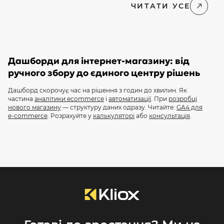
зусиль. В e-commerce 2026 року цей
торкаєтьс
ЧИТАТИ УСЕ
принцип трансформувався у потужний
закриття 
інструмент — товарний конфігуратор. Для
між покуп
багатьох власників бізнесу конфігуратор досі
екран, як
здається дорогою «іграшкою» для сайту. […]
на набір п
Дашборди для інтернет-магазину: від
ручного збору до єдиного центру рішень
Дашборд скорочує час на рішення з годин до хвилин. Як
частина
аналітики ecommerce
і
автоматизації
. При
розробці
нового магазину
— структуру даних одразу. Читайте:
GA4 для
e-commerce
. Розрахуйте у
калькуляторі
або
консультація
.