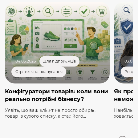
04.05.2026
Для підприємців
03.05.
Стратегія та планування
Розроб
Конфігуратори товарів: коли вони
Як прод
реально потрібні бізнесу?
неможл
Уявіть, що ваш клієнт не просто обирає
Найбільши
товар із сухого списку, а стає його
ховається 
«співавтором». Психологи називають це
системах, 
«ефектом IKEA»: ми значно більше цінуємо
у звичайн
речі, до створення яких доклали власних
органи чут