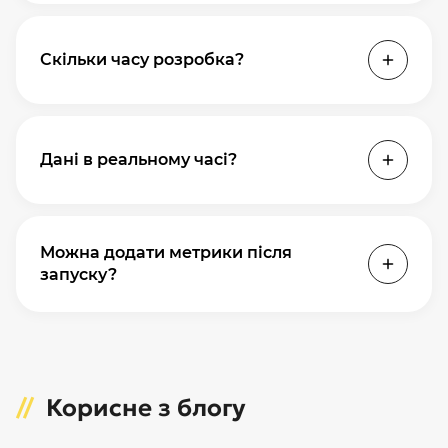
Так. Через API — угоди, ефективність
менеджерів і воронка.
Скільки часу розробка?
Базовий набір у Looker Studio — 7–10 днів.
Power BI з DAX — 15–20 днів.
Дані в реальному часі?
Looker Studio — кожні 15–30 хв. Power BI —
до стрімінгу.
Можна додати метрики після
запуску?
Так, без переробки всього дашборду.
Рекомендуємо щоквартальний перегляд
KPI.
Корисне з блогу