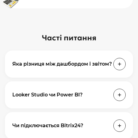
Часті питання
Яка різниця між дашбордом і звітом?
Дашборд інтерактивний — фільтруєш і
досліджуєш.
Звіт
надсилається
Looker Studio чи Power BI?
автоматично. Разом найефективніші.
Looker Studio: безкоштовний, швидкий
старт. Power BI: для великих обсягів і DAX.
Чи підключається Bitrix24?
Починайте з Looker Studio.