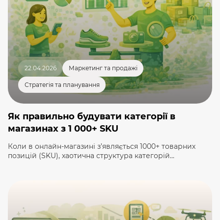
22.04.2026
Маркетинг та продажі
Стратегія та планування
Як правильно будувати категорії в
магазинах з 1 000+ SKU
Коли в онлайн-магазині з’являється 1000+ товарних
позицій (SKU), хаотична структура категорій
перетворюється з дрібної незручності на серйозну
бізнес-проблему. Покупець не може швидко знайти
потрібне, пошукова видача «з’їдає» нерелевантні
товари, фільтри працюють погано або взагалі відсутні, а
пошукові системи гірше ранжують сторінки каталогу
(виправити це допоможе наш SEO чек-лист для