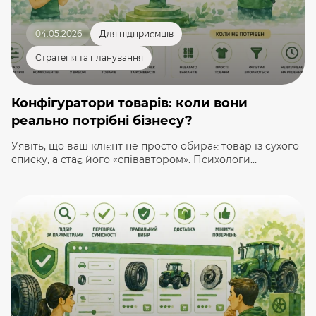
04.05.2026
Для підприємців
Стратегія та планування
Конфігуратори товарів: коли вони
реально потрібні бізнесу?
Уявіть, що ваш клієнт не просто обирає товар із сухого
списку, а стає його «співавтором». Психологи
називають це «ефектом IKEA»: ми значно більше
цінуємо речі, до створення яких доклали власних
зусиль. В e-commerce 2026 року цей принцип
трансформувався у потужний інструмент — товарний
конфігуратор. Для багатьох власників бізнесу
конфігуратор досі здається дорогою «іграшкою» для
сайту. […]