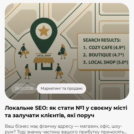
витрачають години на логістику замість продажів.
Якщо ви щодня думаєте: «Де взяти більше місця на
складі?», час серйозно розібратися, що таке
фулфілмент і чи виправдана ця інвестиція для […]
26.01.2026
Маркетинг та продажі
Локальне SEO: як стати №1 у своєму місті
та залучати клієнтів, які поруч
Ваш бізнес має фізичну адресу — магазин, офіс, шоу-
рум? Тоді значну частину вашого прибутку приносять