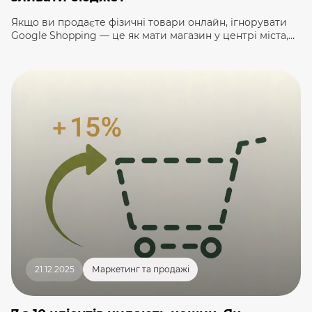
Якщо ви продаєте фізичні товари онлайн, ігнорувати
Google Shopping — це як мати магазин у центрі міста,
але тримати двері зачиненими. Товарні оголошення —
це візуальні картки з фото, ціною та назвою вашого
товару, які з’являються вгорі пошукової видачі Google.
Це найгарячіший трафік, який тільки можна уявити.
Уявіть, що Google — це найбільший супермаркет у […]
21.12.2025
Маркетинг та продажі