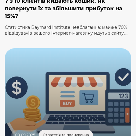
7 з 10 клієнтів кидають кошик. Як
повернути їх та збільшити прибуток на
15%?
Статистика Baymard Institute невблаганна: майже 70%
відвідувачів вашого інтернет-магазину йдуть з сайту,
вже додавши товар у кошик. Це означає, що ваші гроші
на рекламу спрацювали, товар сподобався, клієнт був
за крок до покупки… але щось пішло не так. Кожен
такий покинутий кошик — це не просто втрата, це
величезна можливість. Це як риба, що зірвалася […]
08.09.2025
Стратегія та планування