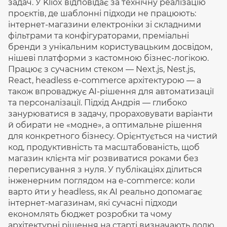
задач. У Kliox відповідає за технічну реалізацію
проєктів, де шаблонні підходи не працюють:
інтернет-магазини електроніки зі складними
фільтрами та конфігураторами, преміальні
бренди з унікальним користувацьким досвідом,
нішеві платформи з кастомною бізнес-логікою.
Працює з сучасним стеком — Next.js, Nest.js,
React, headless e-commerce архітектурою — а
також впроваджує AI-рішення для автоматизації
та персоналізації. Підхід Андрія — глибоко
занурюватися в задачу, прораховувати варіанти
й обирати не «модне», а оптимальне рішення
для конкретного бізнесу. Орієнтується на чистий
код, продуктивність та масштабованість, щоб
магазин клієнта міг розвиватися роками без
переписування з нуля. У публікаціях ділиться
інженерним поглядом на e-commerce: коли
варто йти у headless, як AI реально допомагає
інтернет-магазинам, які сучасні підходи
економлять бюджет розробки та чому
архітектурні рішення на старті визначають долю