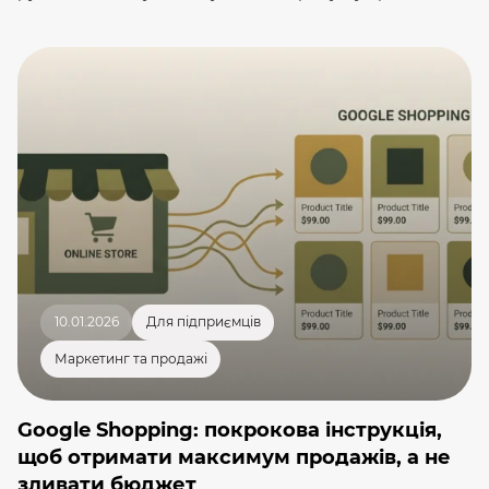
клієнти, які знаходяться прямо зараз у вашому місті чи
районі. Локальне SEO — це комплекс дій, який змушує
Google показувати саме вас, коли людина гуглить
кав’ярня поруч, магазин одягу в Чернівцях або ремонт
смартфонів на Печерську. Це як потрапити на […]
10.01.2026
Для підприємців
Маркетинг та продажі
Google Shopping: покрокова інструкція,
щоб отримати максимум продажів, а не
зливати бюджет