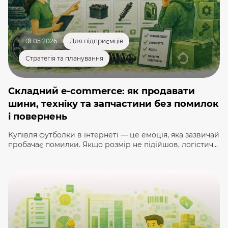
01.05.2026
Для підприємців
Стратегія та планування
Складний e-commerce: як продавати
шини, техніку та запчастини без помилок
і повернень
Купівля футболки в інтернеті — це емоція, яка зазвичай
пробачає помилки. Якщо розмір не підійшов, логістичні
витрати на повернення мінімальні. Але спробуйте
помилитися з підбором паливного насоса для
дизельного двигуна або замовити шини з
неправильним індексом навантаження. Тут ціна
помилки зростає в геометричній прогресії: це не лише
прямі збитки на логістиці габаритного товару, а й […]