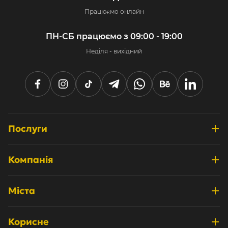
Працюємо онлайн
ПН-СБ працюємо з 09:00 - 19:00
Неділя - вихідний
Послуги
Розробка інтернет-магазинів
Компанія
Дизайн та UX/UI
Про нас
Системні інтеграції
Міста
Відгуки
Просування та маркетинг
Київ
Кейси
Корисне
Технічна підтримка