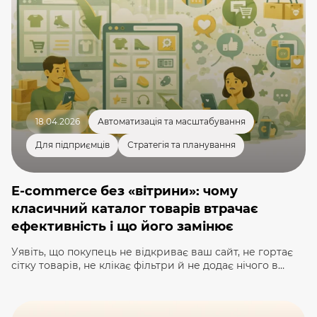
внутрішньої оптимізації). За даними досліджень Shopify
[…]
18.04.2026
Автоматизація та масштабування
Для підприємців
Стратегія та планування
E-commerce без «вітрини»: чому
класичний каталог товарів втрачає
ефективність і що його замінює
Уявіть, що покупець не відкриває ваш сайт, не гортає
сітку товарів, не клікає фільтри й не додає нічого в
кошик. Він просто пише в чат Grok, ChatGPT чи Rufus:
«Порадь смартфон до 35 000 грн з найкращою
камерою, автономністю та швидкою доставкою в Київ».