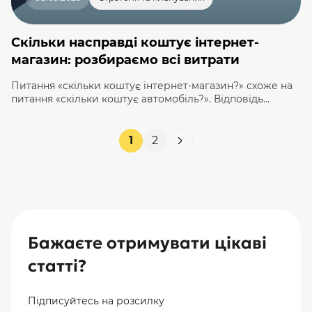
Скільки насправді коштує інтернет-
магазин: розбираємо всі витрати
Питання «скільки коштує інтернет-магазин?» схоже на
питання «скільки коштує автомобіль?». Відповідь
завжди одна: «Залежить від комплектації». Можна
зібрати бюджетний варіант для старту, а можна —
преміальний бізнес-кар, і обидва будуть їздити. Так
1
2
само і з сайтами: кінцева ціна інтернет-магазину
залежить від десятків факторів. Щоб допомогти вам
зорієнтуватися, ми в Kliox підготували чесний розбір
усіх статей […]
Бажаєте отримувати цікаві
статті?
Підписуйтесь на розсилку